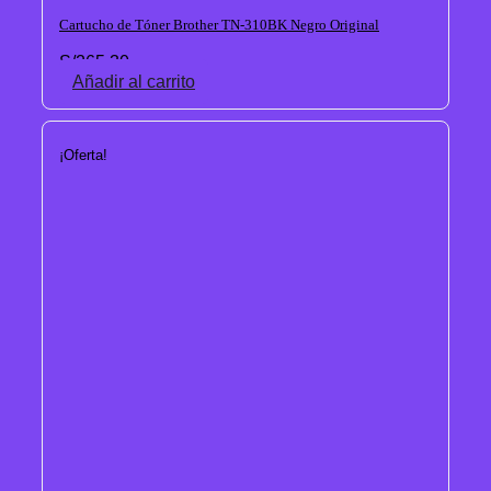
Cartucho de Tóner Brother TN-310BK Negro Original
S/
265.30
Añadir al carrito
¡Oferta!