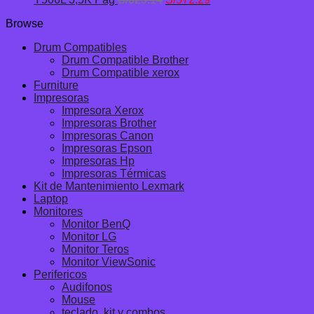
precio
precio
Browse
original
actual
era:
es:
Drum Compatibles
S/629.14.
S/572.29.
Drum Compatible Brother
Drum Compatible xerox
Furniture
Impresoras
Impresora Xerox
Impresoras Brother
Impresoras Canon
Impresoras Epson
Impresoras Hp
Impresoras Térmicas
Kit de Mantenimiento Lexmark
Laptop
Monitores
Monitor BenQ
Monitor LG
Monitor Teros
Monitor ViewSonic
Perifericos
Audifonos
Mouse
teclado, kit y combos