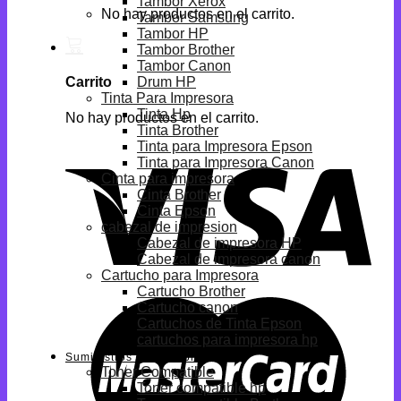
Tambor Xerox
No hay productos en el carrito.
Tambor Samsung
Tambor HP
Tambor Brother
Tambor Canon
Drum HP
Carrito
Tinta Para Impresora
Tinta Hp
No hay productos en el carrito.
Tinta Brother
Tinta para Impresora Epson
Tinta para Impresora Canon
Cinta para impresora
Cinta Brother
Cinta Epson
cabezal de impresion
Cabezal de impresora HP
Cabezal de impresora canon
Cartucho para Impresora
Cartucho Brother
Cartucho canon
Cartuchos de Tinta Epson
cartuchos para impresora hp
Suministros Compatibles
Toner Compatible
Toner compatible hp