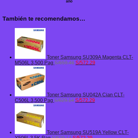
año
También te recomendamos…
Toner Samsung SU309A Magenta CLT-
El
El
M506L 3,500 Pag
S/
659.46
S/
572.29
precio
precio
original
actual
era:
es:
S/659.46.
S/572.29.
Toner Samsung SU042A Cian CLT-
El
El
C506L 3,500 Pag
S/
629.14
S/
572.29
precio
precio
original
actual
era:
es:
S/629.14.
S/572.29.
Toner Samsung SU519A Yellow CLT-
El
El
Y506L 3,5K Pag
S/
629.14
S/
572.29