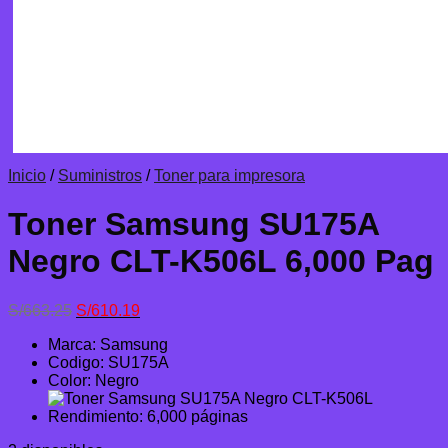
Inicio
/
Suministros
/
Toner para impresora
Toner Samsung SU175A
Negro CLT-K506L 6,000 Pag
El
El
S/
663.25
S/
610.19
precio
precio
Marca: Samsung
original
actual
Codigo: SU175A
era:
es:
Color: Negro
S/663.25.
S/610.19.
Rendimiento: 6,000 páginas