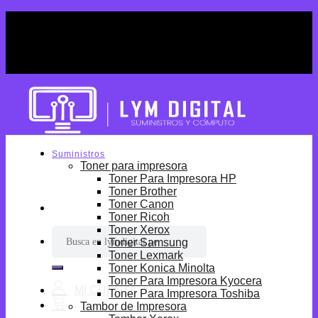
Skip
¡Por tiempo limitado! Envio Gratis desde
to
S/699.
content
¡Por tiempo limitado! Envio Gratis desde
S/699.
Suministros
Toner para impresora
Toner Para Impresora HP
Toner Brother
Toner Canon
Toner Ricoh
Toner Xerox
Buscar
Toner Samsung
por:
Toner Lexmark
Toner Konica Minolta
Toner Para Impresora Kyocera
Toner Para Impresora Toshiba
Tambor de Impresora