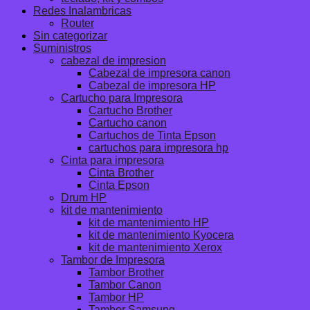
Redes Inalambricas
Router
Sin categorizar
Suministros
cabezal de impresion
Cabezal de impresora canon
Cabezal de impresora HP
Cartucho para Impresora
Cartucho Brother
Cartucho canon
Cartuchos de Tinta Epson
cartuchos para impresora hp
Cinta para impresora
Cinta Brother
Cinta Epson
Drum HP
kit de mantenimiento
kit de mantenimiento HP
kit de mantenimiento Kyocera
kit de mantenimiento Xerox
Tambor de Impresora
Tambor Brother
Tambor Canon
Tambor HP
Tambor Samsung