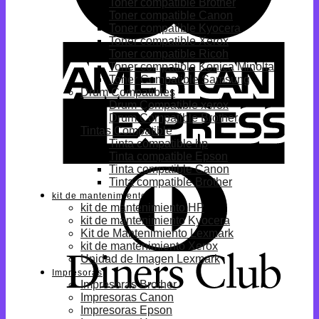
Toner compatible Brother
Toner compatible Canon
Toner compatible Kyocera
Toner compatible Xerox
Toner compatible Ricoh
Toner compatible Konica Minolta
Toner Compatible Samsung
Drum Compatibles
Drum Compatible xerox
Drum Compatible Brother
Tintas Compatible
Tinta compatible hp
Tinta compatible Epson
Tinta compatible Canon
Tinta compatible Brother
kit de mantenimiento
kit de mantenimiento HP
kit de mantenimiento Kyocera
Kit de Mantenimiento Lexmark
kit de mantenimiento Xerox
Unidad de Imagen Lexmark
Impresoras
Impresoras Brother
Impresoras Canon
Impresoras Epson