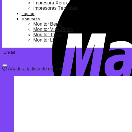
Impresora Xerox
Impresoras Térmicas
Laptop
Monitores
Monitor BenQ
Monitor ViewSonic
Monitor Teros
Monitor LG
¡Oferta!
Añadir a la lista de deseos