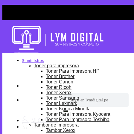
Skip
¡Por tiempo limitado! Envio Gratis desde S/699.
to
¡Por tiempo limitado! Envio Gratis desde S/699.
content
Suministros
Toner para impresora
Toner Para Impresora HP
Toner Brother
Toner Canon
Toner Ricoh
Toner Xerox
Buscar
Toner Samsung
por:
Toner Lexmark
Toner Konica Minolta
Toner Para Impresora Kyocera
Toner Para Impresora Toshiba
Tambor de Impresora
Tambor Xerox