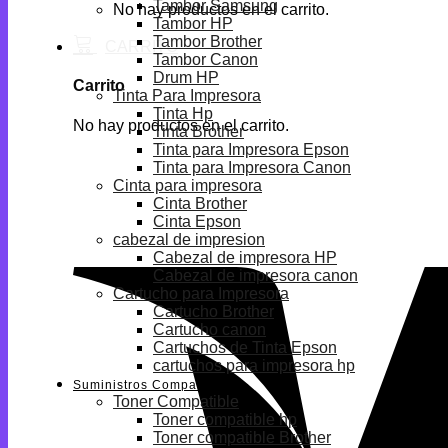
Tambor Samsung
No hay productos en el carrito.
Tambor HP
Tambor Brother
Tambor Canon
Drum HP
Carrito
Tinta Para Impresora
Tinta Hp
No hay productos en el carrito.
Tinta Brother
Tinta para Impresora Epson
Tinta para Impresora Canon
Cinta para impresora
Cinta Brother
Cinta Epson
cabezal de impresion
Cabezal de impresora HP
Cabezal de impresora canon
Cartucho para Impresora
Cartucho Brother
Cartucho canon
Cartuchos de Tinta Epson
cartuchos para impresora hp
Suministros Compatibles
Toner Compatible
Toner compatible hp
Toner compatible Brother