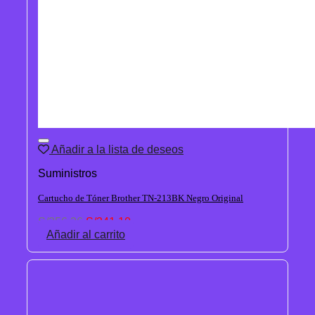
Añadir a la lista de deseos
Suministros
Cartucho de Tóner Brother TN-213BK Negro Original
El
El
S/
356.26
S/
341.10
precio
precio
Añadir al carrito
original
actual
era:
es:
S/356.26.
S/341.10.