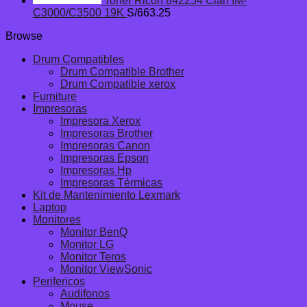
Toner Ricoh 842254 Cian IM-
C3000/C3500 19K
S/
663.25
Browse
Drum Compatibles
Drum Compatible Brother
Drum Compatible xerox
Furniture
Impresoras
Impresora Xerox
Impresoras Brother
Impresoras Canon
Impresoras Epson
Impresoras Hp
Impresoras Térmicas
Kit de Mantenimiento Lexmark
Laptop
Monitores
Monitor BenQ
Monitor LG
Monitor Teros
Monitor ViewSonic
Perifericos
Audifonos
Mouse