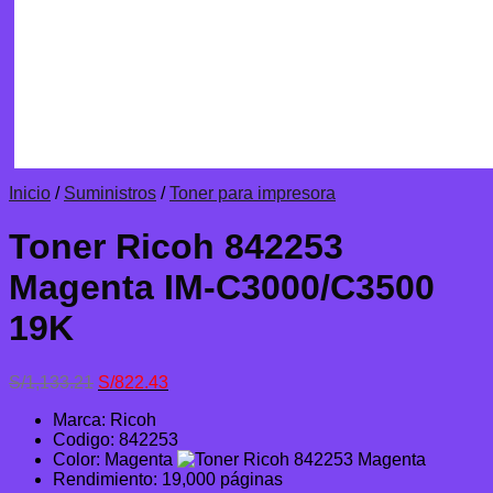
Inicio
/
Suministros
/
Toner para impresora
Toner Ricoh 842253
Magenta IM-C3000/C3500
19K
El
El
S/
1,133.21
S/
822.43
precio
precio
Marca: Ricoh
original
actual
Codigo: 842253
era:
es:
Color: Magenta
S/1,133.21.
S/822.43.
Rendimiento: 19,000 páginas