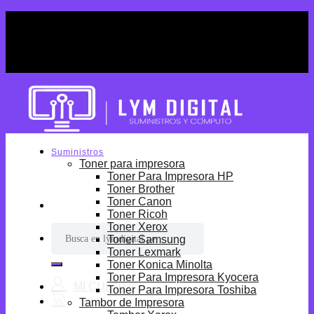
Skip
¡Por tiempo limitado! Envio Gratis desde
to
S/699.
content
¡Por tiempo limitado! Envio Gratis desde
S/699.
Suministros
Toner para impresora
Toner Para Impresora HP
Toner Brother
Toner Canon
Toner Ricoh
Toner Xerox
Buscar
Toner Samsung
por:
Toner Lexmark
Toner Konica Minolta
Toner Para Impresora Kyocera
Toner Para Impresora Toshiba
Tambor de Impresora