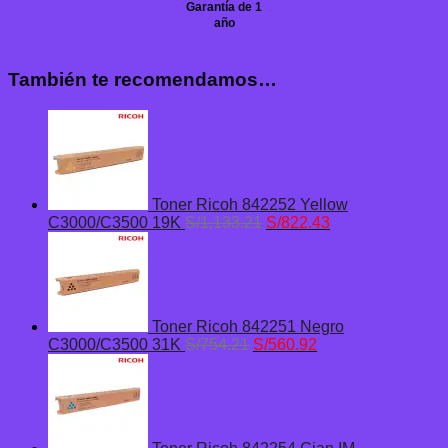
Garantía de 1
año
También te recomendamos…
Toner Ricoh 842252 Yellow
El
El
C3000/C3500 19K
S/
1,133.21
S/
822.43
precio
precio
original
actual
era:
es:
S/1,133.21.
S/822.43.
Toner Ricoh 842251 Negro
El
El
C3000/C3500 31K
S/
754.21
S/
560.92
precio
precio
original
actual
era:
es:
S/754.21.
S/560.92.