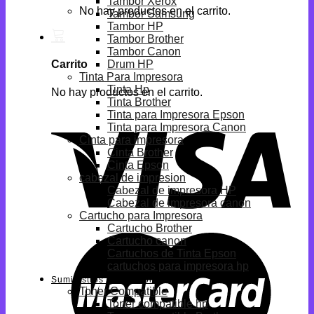
Tambor Xerox
No hay productos en el carrito.
Tambor Samsung
Tambor HP
Tambor Brother
Tambor Canon
Drum HP
Carrito
Tinta Para Impresora
Tinta Hp
No hay productos en el carrito.
Tinta Brother
Tinta para Impresora Epson
Tinta para Impresora Canon
Cinta para impresora
Cinta Brother
Cinta Epson
cabezal de impresion
Cabezal de impresora HP
Cabezal de impresora canon
Cartucho para Impresora
Cartucho Brother
Cartucho canon
Cartuchos de Tinta Epson
cartuchos para impresora hp
Suministros Compatibles
Toner Compatible
Toner compatible hp