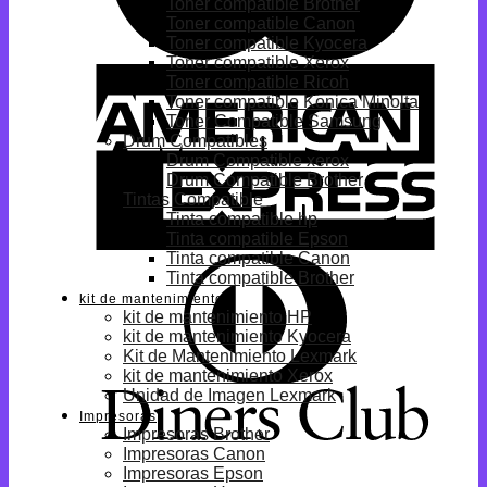
Toner compatible Brother
Toner compatible Canon
Toner compatible Kyocera
Toner compatible Xerox
Toner compatible Ricoh
Toner compatible Konica Minolta
Toner Compatible Samsung
Drum Compatibles
Drum Compatible xerox
Drum Compatible Brother
Tintas Compatible
Tinta compatible hp
Tinta compatible Epson
Tinta compatible Canon
Tinta compatible Brother
kit de mantenimiento
kit de mantenimiento HP
kit de mantenimiento Kyocera
Kit de Mantenimiento Lexmark
kit de mantenimiento Xerox
Unidad de Imagen Lexmark
Impresoras
Impresoras Brother
Impresoras Canon
Impresoras Epson