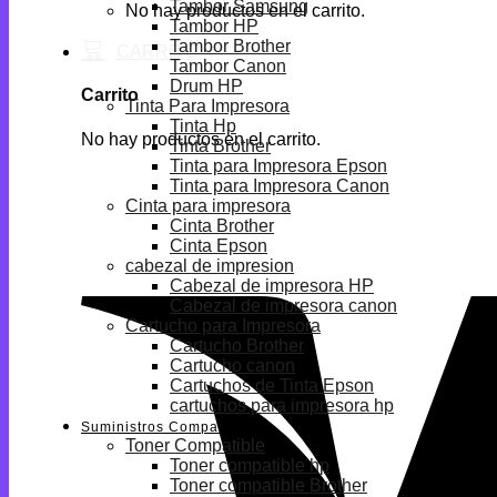
Tambor Samsung
No hay productos en el carrito.
Tambor HP
Tambor Brother
Tambor Canon
Drum HP
Carrito
Tinta Para Impresora
Tinta Hp
No hay productos en el carrito.
Tinta Brother
Tinta para Impresora Epson
Tinta para Impresora Canon
Cinta para impresora
Cinta Brother
Cinta Epson
cabezal de impresion
Cabezal de impresora HP
Cabezal de impresora canon
Cartucho para Impresora
Cartucho Brother
Cartucho canon
Cartuchos de Tinta Epson
cartuchos para impresora hp
Suministros Compatibles
Toner Compatible
Toner compatible hp
Toner compatible Brother