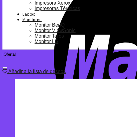
Impresora Xerox
Impresoras Térmicas
Laptop
Monitores
Monitor BenQ
Monitor ViewSonic
Monitor Teros
Monitor LG
¡Oferta!
Añadir a la lista de deseos