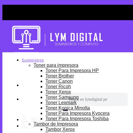
Skip
¡Por tiempo limitado! Envio Gratis desde S/699.
to
¡Por tiempo limitado! Envio Gratis desde S/699.
content
Suministros
Toner para impresora
Toner Para Impresora HP
Toner Brother
Toner Canon
Toner Ricoh
Toner Xerox
Buscar
Toner Samsung
por:
Toner Lexmark
Toner Konica Minolta
Toner Para Impresora Kyocera
Toner Para Impresora Toshiba
Tambor de Impresora
Tambor Xerox