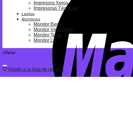
Impresora Xerox
Impresoras Térmicas
Laptop
Monitores
Monitor BenQ
Monitor ViewSonic
Monitor Teros
Monitor LG
¡Oferta!
Añadir a la lista de deseos