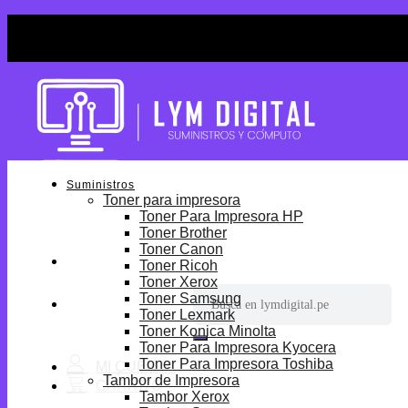
Skip
¡Por tiempo limitado! Envio Gratis desde S/699.
to
¡Por tiempo limitado! Envio Gratis desde S/699.
content
Suministros
Toner para impresora
Toner Para Impresora HP
Toner Brother
Toner Canon
Toner Ricoh
Toner Xerox
Buscar
Toner Samsung
por:
Toner Lexmark
Toner Konica Minolta
Toner Para Impresora Kyocera
Toner Para Impresora Toshiba
Tambor de Impresora
Tambor Xerox