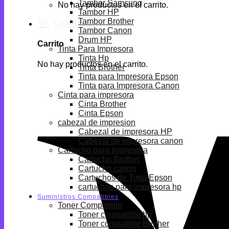
Tambor Samsung
No hay productos en el carrito.
Tambor HP
Tambor Brother
Tambor Canon
Drum HP
Carrito
Tinta Para Impresora
Tinta Hp
No hay productos en el carrito.
Tinta Brother
Tinta para Impresora Epson
Tinta para Impresora Canon
Cinta para impresora
Cinta Brother
Cinta Epson
cabezal de impresion
Cabezal de impresora HP
Cabezal de impresora canon
Cartucho para Impresora
Cartucho Brother
Cartucho canon
Cartuchos de Tinta Epson
cartuchos para impresora hp
Suministros Compatibles
Toner Compatible
Toner compatible hp
Toner compatible Brother