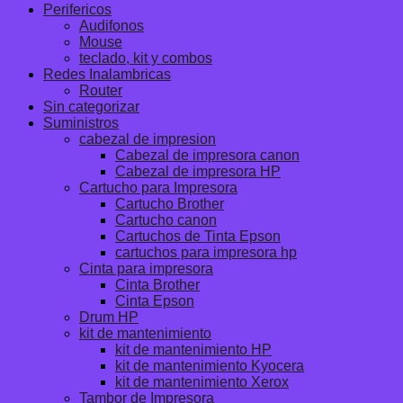
Perifericos
Audifonos
Mouse
teclado, kit y combos
Redes Inalambricas
Router
Sin categorizar
Suministros
cabezal de impresion
Cabezal de impresora canon
Cabezal de impresora HP
Cartucho para Impresora
Cartucho Brother
Cartucho canon
Cartuchos de Tinta Epson
cartuchos para impresora hp
Cinta para impresora
Cinta Brother
Cinta Epson
Drum HP
kit de mantenimiento
kit de mantenimiento HP
kit de mantenimiento Kyocera
kit de mantenimiento Xerox
Tambor de Impresora