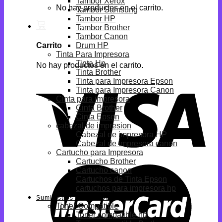
Tambor Xerox
No hay productos en el carrito.
Tambor Samsung
Tambor HP
Tambor Brother
Tambor Canon
Drum HP
Carrito
Tinta Para Impresora
Tinta Hp
No hay productos en el carrito.
Tinta Brother
Tinta para Impresora Epson
Tinta para Impresora Canon
Cinta para impresora
Cinta Brother
Cinta Epson
cabezal de impresion
Cabezal de impresora HP
Cabezal de impresora canon
Cartucho para Impresora
Cartucho Brother
Cartucho canon
Cartuchos de Tinta Epson
cartuchos para impresora hp
Suministros Compatibles
Toner Compatible
Toner compatible hp