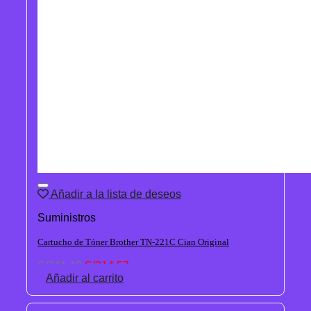
Añadir a la lista de deseos
Suministros
Cartucho de Tóner Brother TN-221C Cian Original
El
El
S/
341.10
S/
314.57
precio
precio
Añadir al carrito
original
actual
era:
es: