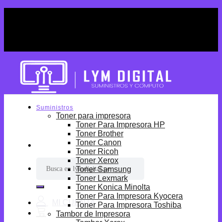
Skip
¡Por tiempo limitado! Envio Gratis desde
to
S/699.
content
¡Por tiempo limitado! Envio Gratis desde
S/699.
Suministros
Toner para impresora
Toner Para Impresora HP
Toner Brother
Toner Canon
Toner Ricoh
Toner Xerox
Buscar
Toner Samsung
por:
Toner Lexmark
Toner Konica Minolta
Toner Para Impresora Kyocera
Toner Para Impresora Toshiba
Tambor de Impresora