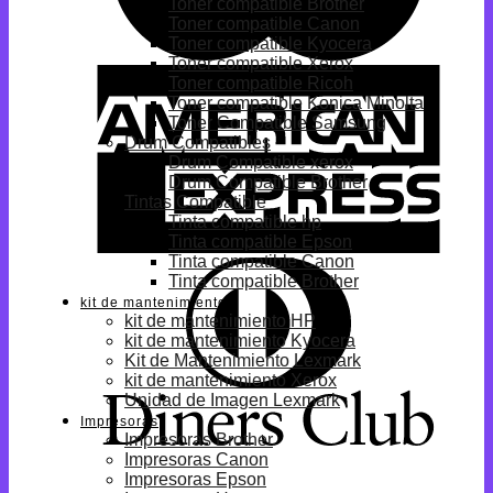
Toner compatible Brother
Toner compatible Canon
Toner compatible Kyocera
Toner compatible Xerox
Toner compatible Ricoh
Toner compatible Konica Minolta
Toner Compatible Samsung
Drum Compatibles
Drum Compatible xerox
Drum Compatible Brother
Tintas Compatible
Tinta compatible hp
Tinta compatible Epson
Tinta compatible Canon
Tinta compatible Brother
kit de mantenimiento
kit de mantenimiento HP
kit de mantenimiento Kyocera
Kit de Mantenimiento Lexmark
kit de mantenimiento Xerox
Unidad de Imagen Lexmark
Impresoras
Impresoras Brother
Impresoras Canon
Impresoras Epson