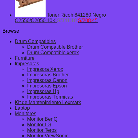
Toner Ricoh 841280 Negro
El
El
C2550/C2050 10K
S/
341.10
S/
208.45
precio
precio
Browse
original
actual
era:
es:
Drum Compatibles
S/341.10.
S/208.45.
Drum Compatible Brother
Drum Compatible xerox
Furniture
Impresoras
Impresora Xerox
Impresoras Brother
Impresoras Canon
Impresoras Epson
Impresoras Hp
Impresoras Térmicas
Kit de Mantenimiento Lexmark
Laptop
Monitores
Monitor BenQ
Monitor LG
Monitor Teros
Monitor ViewSonic