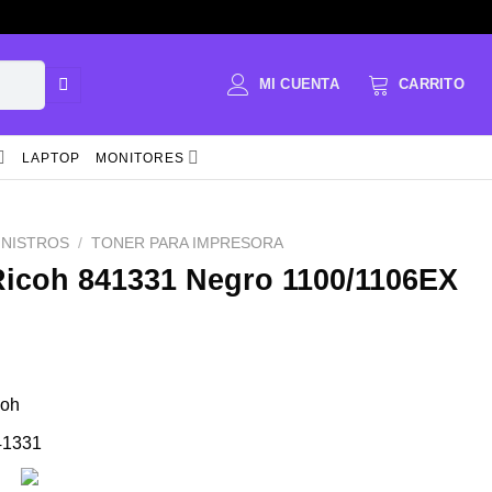
LAPTOP
MONITORES
INISTROS
/
TONER PARA IMPRESORA
Ricoh 841331 Negro 1100/1106EX
coh
41331