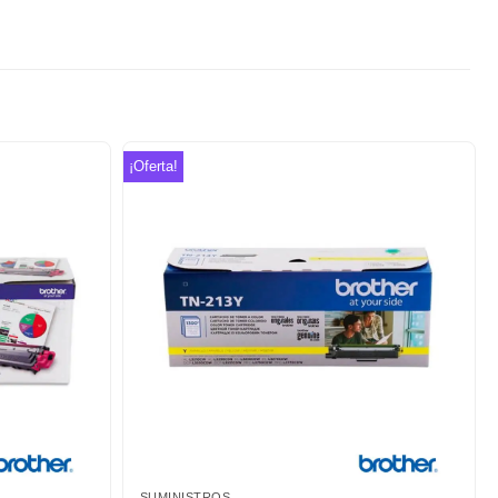
¡Oferta!
Añadir
Añadir
a la
a la
lista de
lista de
deseos
deseos
SUMINISTROS