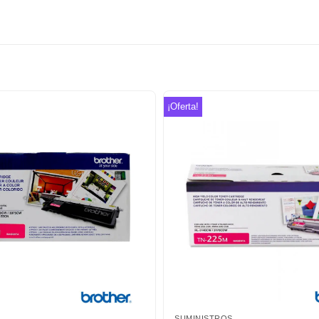
¡Oferta!
Añadir
a la
lista de
deseos
SUMINISTROS