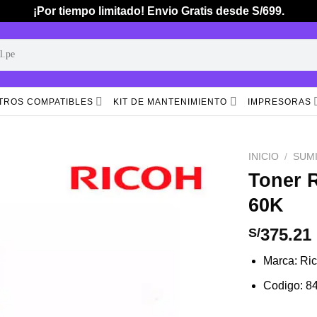
¡Por tiempo limitado! Envio Gratis desde S/699.
TROS COMPATIBLES
KIT DE MANTENIMIENTO
IMPRESORAS
INICIO
/
SUM
Toner 
60K
Añadir
a la
lista de
375.21
S/
deseos
Marca: Ri
Codigo: 8