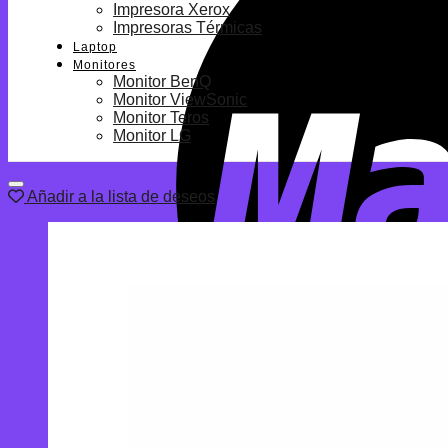
Impresora Xerox
Impresoras Térmicas
Laptop
Monitores
Monitor BenQ
Monitor ViewSonic
Monitor Teros
Monitor LG
Añadir a la lista de deseos