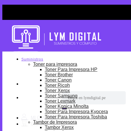
Skip
¡Por tiempo limitado! Envio Gratis desde S/699.
to
¡Por tiempo limitado! Envio Gratis desde S/699.
content
Suministros
Toner para impresora
Toner Para Impresora HP
Toner Brother
Toner Canon
Toner Ricoh
Toner Xerox
Buscar
Toner Samsung
por:
Toner Lexmark
Toner Konica Minolta
Toner Para Impresora Kyocera
Toner Para Impresora Toshiba
Tambor de Impresora
Tambor Xerox