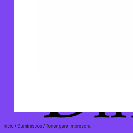
Inicio
/
Suministros
/
Toner para impresora