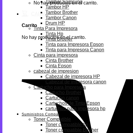
Tambor Samsung
No hay productos en el carrito.
Tambor HP
Tambor Brother
Tambor Canon
Drum HP
Carrito
Tinta Para Impresora
Tinta Hp
No hay productos en el carrito.
Tinta Brother
Tinta para Impresora Epson
Tinta para Impresora Canon
Cinta para impresora
Cinta Brother
Cinta Epson
cabezal de impresion
Cabezal de impresora HP
Cabezal de impresora canon
Cartucho para Impresora
Cartucho Brother
Cartucho canon
Cartuchos de Tinta Epson
cartuchos para impresora hp
Suministros Compatibles
Toner Compatible
Toner compatible hp
Toner compatible Brother