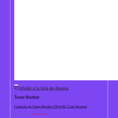
Añadir a la lista de deseos
Toner Brother
Cartucho de Tóner Brother TN-419C Cian Original
El
El
S/
966.45
S/
830.01