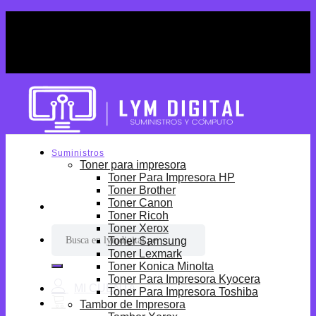
Skip
¡Por tiempo limitado! Envio Gratis desde
to
S/699.
content
¡Por tiempo limitado! Envio Gratis desde
S/699.
Suministros
Toner para impresora
Toner Para Impresora HP
Toner Brother
Toner Canon
Toner Ricoh
Toner Xerox
Buscar
Toner Samsung
por:
Toner Lexmark
Toner Konica Minolta
Toner Para Impresora Kyocera
Toner Para Impresora Toshiba
Tambor de Impresora