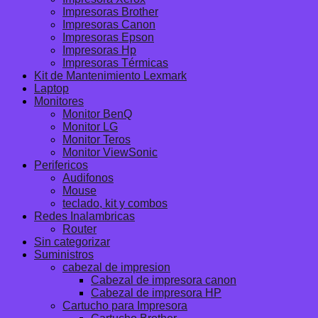
Impresoras Brother
Impresoras Canon
Impresoras Epson
Impresoras Hp
Impresoras Térmicas
Kit de Mantenimiento Lexmark
Laptop
Monitores
Monitor BenQ
Monitor LG
Monitor Teros
Monitor ViewSonic
Perifericos
Audifonos
Mouse
teclado, kit y combos
Redes Inalambricas
Router
Sin categorizar
Suministros
cabezal de impresion
Cabezal de impresora canon
Cabezal de impresora HP
Cartucho para Impresora