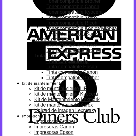
Toner compatible Brother
Toner compatible Canon
Toner compatible Kyocera
Toner compatible Xerox
Toner compatible Ricoh
Toner compatible Konica Minolta
Toner Compatible Samsung
Drum Compatibles
Drum Compatible xerox
Drum Compatible Brother
Tintas Compatible
Tinta compatible hp
Tinta compatible Epson
Tinta compatible Canon
Tinta compatible Brother
kit de mantenimiento
kit de mantenimiento HP
kit de mantenimiento Kyocera
Kit de Mantenimiento Lexmark
kit de mantenimiento Xerox
Unidad de Imagen Lexmark
Impresoras
Impresoras Brother
Impresoras Canon
Impresoras Epson