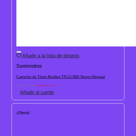
Añadir a la lista de deseos
Suministros
Cartucho de Tóner Brother TN-213BK Negro Original
El
El
S/
356.26
S/
341.10
precio
precio
Añadir al carrito
original
actual
era:
es:
S/356.26.
S/341.10.
¡Oferta!