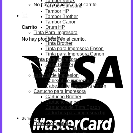
Tambor Xerox
No hay productos en el carrito.
Tambor Samsung
Tambor HP
Tambor Brother
Tambor Canon
Drum HP
Carrito
Tinta Para Impresora
Tinta Hp
No hay productos en el carrito.
Tinta Brother
Tinta para Impresora Epson
Tinta para Impresora Canon
Cinta para impresora
Cinta Brother
Cinta Epson
cabezal de impresion
Cabezal de impresora HP
Cabezal de impresora canon
Cartucho para Impresora
Cartucho Brother
Cartucho canon
Cartuchos de Tinta Epson
cartuchos para impresora hp
Suministros Compatibles
Toner Compatible
Toner compatible hp