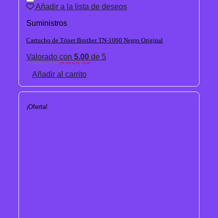
Añadir a la lista de deseos
Suministros
Cartucho de Tóner Brother TN-1060 Negro Original
Valorado con
5.00
de 5
El
El
S/
303.20
S/
219.82
precio
precio
Añadir al carrito
original
actual
era:
es:
S/303.20.
S/219.82.
¡Oferta!