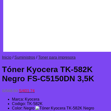
Inicio
/
Suministros
/
Toner para impresora
Tóner Kyocera TK-582K
Negro FS-C5150DN 3,5K
El
El
S/
568.50
S/
401.74
precio
precio
Marca: Kyocera
original
actual
Codigo: TK-582K
era:
es:
Color: Negro
S/568.50.
S/401.74.