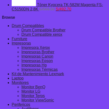
Tóner Kyocera TK-582M Magenta FS-
El
El
C5150DN 2,8K
S/
568.50
S/
492.70
precio
precio
Browse
original
actual
era:
es:
Drum Compatibles
S/568.50.
S/492.70.
Drum Compatible Brother
Drum Compatible xerox
Furniture
Impresoras
Impresora Xerox
Impresoras Brother
Impresoras Canon
Impresoras Epson
Impresoras Hp
Impresoras Térmicas
Kit de Mantenimiento Lexmark
Laptop
Monitores
Monitor BenQ
Monitor LG
Monitor Teros
Monitor ViewSonic
Perifericos
Audifonos