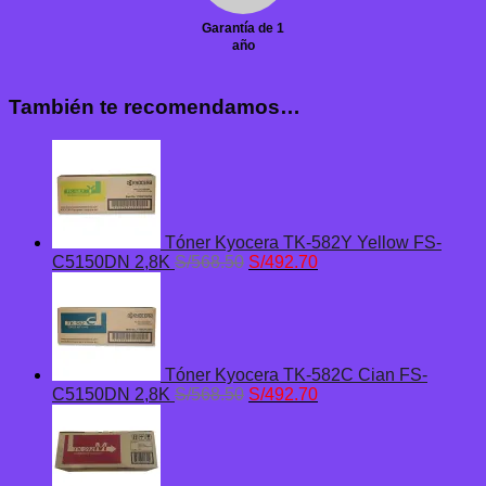
Garantía de 1
año
También te recomendamos…
Tóner Kyocera TK-582Y Yellow FS-
El
El
C5150DN 2,8K
S/
568.50
S/
492.70
precio
precio
original
actual
era:
es:
S/568.50.
S/492.70.
Tóner Kyocera TK-582C Cian FS-
El
El
C5150DN 2,8K
S/
568.50
S/
492.70
precio
precio
original
actual
era:
es:
S/568.50.
S/492.70.