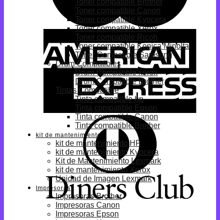
Toner compatible Brother
Toner compatible Canon
Toner compatible Kyocera
Toner compatible Xerox
Toner compatible Ricoh
Toner compatible Konica Minolta
Toner Compatible Samsung
Drum Compatibles
Drum Compatible xerox
Drum Compatible Brother
Tintas Compatible
Tinta compatible hp
Tinta compatible Epson
Tinta compatible Canon
Tinta compatible Brother
kit de mantenimiento
kit de mantenimiento HP
kit de mantenimiento Kyocera
Kit de Mantenimiento Lexmark
kit de mantenimiento Xerox
Unidad de Imagen Lexmark
Impresoras
Impresoras Brother
Impresoras Canon
Impresoras Epson