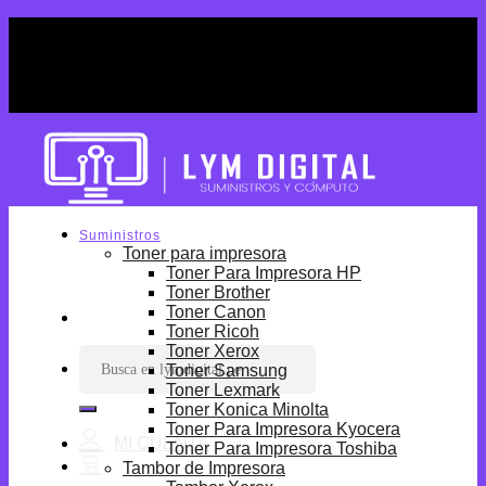
Skip
¡Por tiempo limitado! Envio Gratis desde
to
S/699.
content
¡Por tiempo limitado! Envio Gratis desde
S/699.
Suministros
Toner para impresora
Toner Para Impresora HP
Toner Brother
Toner Canon
Toner Ricoh
Toner Xerox
Buscar
Toner Samsung
por:
Toner Lexmark
Toner Konica Minolta
Toner Para Impresora Kyocera
Toner Para Impresora Toshiba
Tambor de Impresora