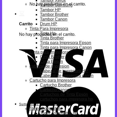
Tambor Xerox
No hay productos en el carrito.
Tambor Samsung
Tambor HP
Tambor Brother
Tambor Canon
Drum HP
Carrito
Tinta Para Impresora
Tinta Hp
No hay productos en el carrito.
Tinta Brother
Tinta para Impresora Epson
Tinta para Impresora Canon
Cinta para impresora
Cinta Brother
Cinta Epson
cabezal de impresion
Cabezal de impresora HP
Cabezal de impresora canon
Cartucho para Impresora
Cartucho Brother
Cartucho canon
Cartuchos de Tinta Epson
cartuchos para impresora hp
Suministros Compatibles
Toner Compatible
Toner compatible hp