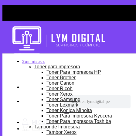
Skip
¡Por tiempo limitado! Envio Gratis desde S/699.
to
¡Por tiempo limitado! Envio Gratis desde S/699.
content
Suministros
Toner para impresora
Toner Para Impresora HP
Toner Brother
Toner Canon
Toner Ricoh
Toner Xerox
Buscar
Toner Samsung
por:
Toner Lexmark
Toner Konica Minolta
Toner Para Impresora Kyocera
Toner Para Impresora Toshiba
Tambor de Impresora
Tambor Xerox