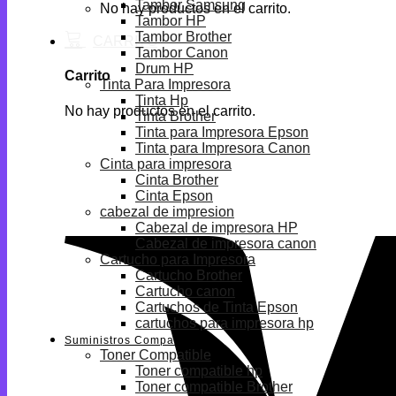
Tambor Samsung
No hay productos en el carrito.
Tambor HP
Tambor Brother
Tambor Canon
Drum HP
Carrito
Tinta Para Impresora
Tinta Hp
No hay productos en el carrito.
Tinta Brother
Tinta para Impresora Epson
Tinta para Impresora Canon
Cinta para impresora
Cinta Brother
Cinta Epson
cabezal de impresion
Cabezal de impresora HP
Cabezal de impresora canon
Cartucho para Impresora
Cartucho Brother
Cartucho canon
Cartuchos de Tinta Epson
cartuchos para impresora hp
Suministros Compatibles
Toner Compatible
Toner compatible hp
Toner compatible Brother