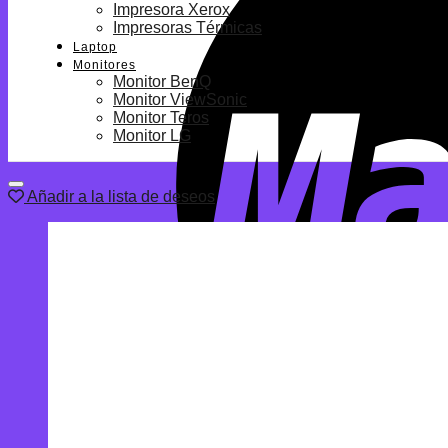
Impresora Xerox
Impresoras Térmicas
Laptop
Monitores
Monitor BenQ
Monitor ViewSonic
Monitor Teros
Monitor LG
Añadir a la lista de deseos