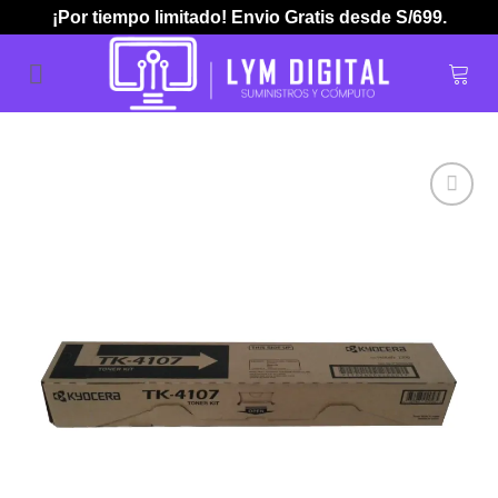
Skip
¡Por tiempo limitado! Envio Gratis desde S/699.
to
content
Añadir
a la
lista de
deseos