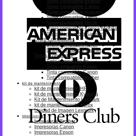
Toner compatible Brother
Toner compatible Canon
Toner compatible Kyocera
Toner compatible Xerox
Toner compatible Ricoh
Toner compatible Konica Minolta
Toner Compatible Samsung
Drum Compatibles
Drum Compatible xerox
Drum Compatible Brother
Tintas Compatible
Tinta compatible hp
Tinta compatible Epson
Tinta compatible Canon
Tinta compatible Brother
kit de mantenimiento
kit de mantenimiento HP
kit de mantenimiento Kyocera
Kit de Mantenimiento Lexmark
kit de mantenimiento Xerox
Unidad de Imagen Lexmark
Impresoras
Impresoras Brother
Impresoras Canon
Impresoras Epson