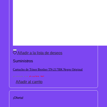
Añadir a la lista de deseos
Suministros
Cartucho de Tóner Brother TN-217BK Negro Original
El
El
S/
720.10
S/
473.75
precio
precio
Añadir al carrito
original
actual
era:
es:
S/720.10.
S/473.75.
¡Oferta!