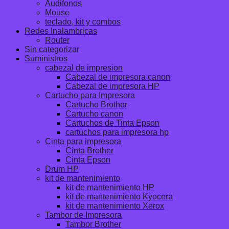
Audifonos
Mouse
teclado, kit y combos
Redes Inalambricas
Router
Sin categorizar
Suministros
cabezal de impresion
Cabezal de impresora canon
Cabezal de impresora HP
Cartucho para Impresora
Cartucho Brother
Cartucho canon
Cartuchos de Tinta Epson
cartuchos para impresora hp
Cinta para impresora
Cinta Brother
Cinta Epson
Drum HP
kit de mantenimiento
kit de mantenimiento HP
kit de mantenimiento Kyocera
kit de mantenimiento Xerox
Tambor de Impresora
Tambor Brother