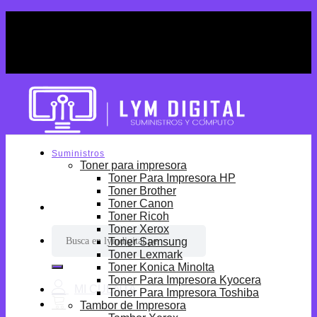
Skip
¡Por tiempo limitado! Envio Gratis desde
to
S/699.
content
¡Por tiempo limitado! Envio Gratis desde
S/699.
Suministros
Toner para impresora
Toner Para Impresora HP
Toner Brother
Toner Canon
Toner Ricoh
Toner Xerox
Buscar
Toner Samsung
por:
Toner Lexmark
Toner Konica Minolta
Toner Para Impresora Kyocera
Toner Para Impresora Toshiba
Tambor de Impresora