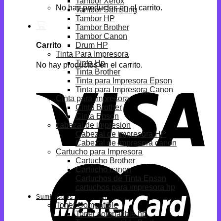
Tambor Xerox
No hay productos en el carrito.
Tambor Samsung
Tambor HP
Tambor Brother
Tambor Canon
Drum HP
Carrito
Tinta Para Impresora
Tinta Hp
No hay productos en el carrito.
Tinta Brother
Tinta para Impresora Epson
Tinta para Impresora Canon
Cinta para impresora
Cinta Brother
Cinta Epson
cabezal de impresion
Cabezal de impresora HP
Cabezal de impresora canon
Cartucho para Impresora
Cartucho Brother
Cartucho canon
Cartuchos de Tinta Epson
cartuchos para impresora hp
Suministros Compatibles
Toner Compatible
Toner compatible hp