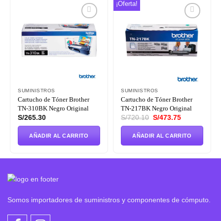
¡Oferta!
Añadir
Añadir
a la
a la
lista de
lista de
deseos
deseos
SUMINISTROS
SUMINISTROS
Cartucho de Tóner Brother
Cartucho de Tóner Brother
TN-310BK Negro Original
TN-217BK Negro Original
El
El
S/
265.30
S/
720.10
S/
473.75
precio
precio
original
actual
era:
es:
AÑADIR AL CARRITO
AÑADIR AL CARRITO
S/720.10.
S/473.75.
Somos importadores de suministros y componentes de cómputo.