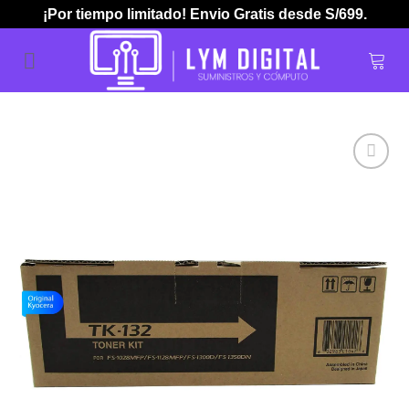
Skip
¡Por tiempo limitado! Envio Gratis desde S/699.
to
content
Añadir
a la
lista de
deseos