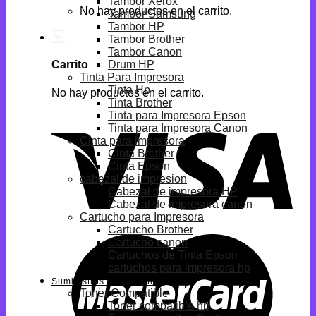
Tambor Xerox
No hay productos en el carrito.
Tambor Samsung
Tambor HP
Tambor Brother
Tambor Canon
Drum HP
Carrito
Tinta Para Impresora
Tinta Hp
No hay productos en el carrito.
Tinta Brother
Tinta para Impresora Epson
Tinta para Impresora Canon
Cinta para impresora
Cinta Brother
Cinta Epson
cabezal de impresion
Cabezal de impresora HP
Cabezal de impresora canon
Cartucho para Impresora
Cartucho Brother
Cartucho canon
Cartuchos de Tinta Epson
cartuchos para impresora hp
Suministros Compatibles
Toner Compatible
Toner compatible hp