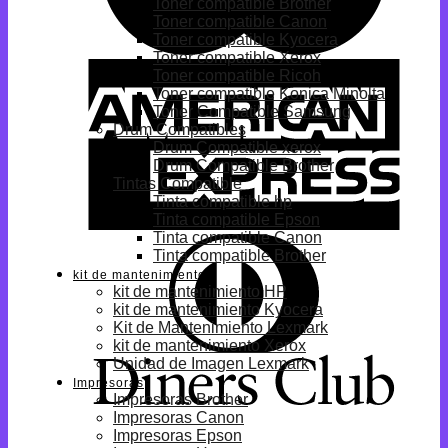
Toner compatible Brother
Toner compatible Canon
Toner compatible Kyocera
Toner compatible Xerox
Toner compatible Ricoh
Toner compatible Konica Minolta
Toner Compatible Samsung
Drum Compatibles
Drum Compatible xerox
Drum Compatible Brother
Tintas Compatible
Tinta compatible hp
Tinta compatible Epson
Tinta compatible Canon
Tinta compatible Brother
kit de mantenimiento
kit de mantenimiento HP
kit de mantenimiento Kyocera
Kit de Mantenimiento Lexmark
kit de mantenimiento Xerox
Unidad de Imagen Lexmark
Impresoras
Impresoras Brother
Impresoras Canon
Impresoras Epson