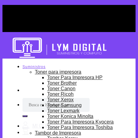
Skip
¡Por tiempo limitado! Envio Gratis desde
to
S/699.
content
¡Por tiempo limitado! Envio Gratis desde
S/699.
Suministros
Toner para impresora
Toner Para Impresora HP
Toner Brother
Toner Canon
Toner Ricoh
Toner Xerox
Buscar
Toner Samsung
por:
Toner Lexmark
Toner Konica Minolta
Toner Para Impresora Kyocera
Toner Para Impresora Toshiba
Tambor de Impresora