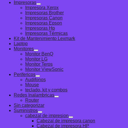
Impresoras
Impresora Xerox
Impresoras Brother
Impresoras Canon
Impresoras Epson
Impresoras Hp
Impresoras Térmicas
Kit de Mantenimiento Lexmark
Laptop
Monitores
Monitor BenQ
Monitor LG
Monitor Teros
Monitor ViewSonic
Perifericos
Audifonos
Mouse
teclado, kit y combos
Redes Inalambricas
Router
Sin categorizar
Suministros
cabezal de impresion
Cabezal de impresora canon
Cabezal de impresora HP