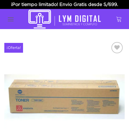
Skip
¡Por tiempo limitado! Envio Gratis desde S/699.
to
content
¡Oferta!
Añadir
a la
lista
de
deseos