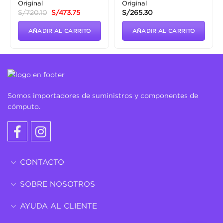
Original
Original
El
El
S/
720.10
S/
473.75
S/
265.30
o
precio
precio
original
actual
era:
es:
AÑADIR AL CARRITO
AÑADIR AL CARRITO
.01.
S/720.10.
S/473.75.
Somos importadores de suministros y componentes de
cómputo.
CONTACTO
SOBRE NOSOTROS
AYUDA AL CLIENTE