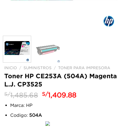
INICIO
/
SUMINISTROS
/
TONER PARA IMPRESORA
Toner HP CE253A (504A) Magenta
L.J. CP3525
El
El
S/
1,485.68
S/
1,409.88
precio
precio
Marca: HP
original
actual
era:
es:
Codigo:
504A
S/1,485.68.
S/1,409.88.