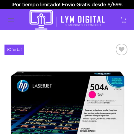
Skip
¡Por tiempo limitado! Envio Gratis desde S/699.
to
content
¡Oferta!
Añadir
a la
lista
de
deseos