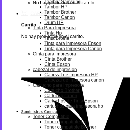
Tambor Samsung
No hay productos en el carrito.
Tambor HP
Tambor Brother
Tambor Canon
Drum HP
Carrito
Tinta Para Impresora
Tinta Hp
No hay productos en el carrito.
Tinta Brother
Tinta para Impresora Epson
Tinta para Impresora Canon
Cinta para impresora
Cinta Brother
Cinta Epson
cabezal de impresion
Cabezal de impresora HP
Cabezal de impresora canon
Cartucho para Impresora
Cartucho Brother
Cartucho canon
Cartuchos de Tinta Epson
cartuchos para impresora hp
Suministros Compatibles
Toner Compatible
Toner compatible hp
Toner compatible Brother