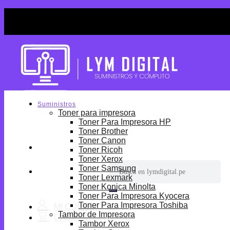
Skip
¡Por tiempo limitado! Envio Gratis desde S/699.
to
¡Por tiempo limitado! Envio Gratis desde S/699.
content
Suministros
Toner para impresora
Toner Para Impresora HP
Toner Brother
Toner Canon
Toner Ricoh
Toner Xerox
Buscar
Toner Samsung
por:
Toner Lexmark
Toner Konica Minolta
Toner Para Impresora Kyocera
Toner Para Impresora Toshiba
Tambor de Impresora
Tambor Xerox