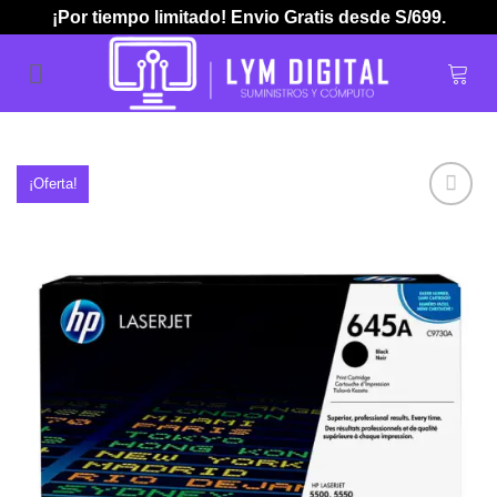
Skip
¡Por tiempo limitado! Envio Gratis desde S/699.
to
content
¡Oferta!
Añadir
a la
lista de
deseos