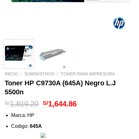
INICIO
/
SUMINISTROS
/
TONER PARA IMPRESORA
Toner HP C9730A (645A) Negro L.J
5500n
El
El
1,819.20
1,644.86
S/
S/
precio
precio
Marca: HP
original
actual
era:
es:
Codigo:
645A
S/1,819.20.
S/1,644.86.