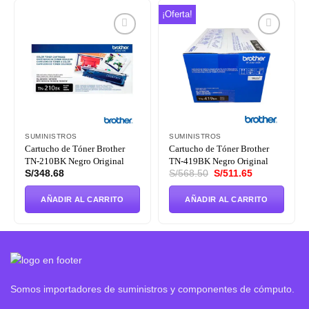
¡Oferta!
Añadir
Añadir
a la
a la
lista de
lista de
deseos
deseos
SUMINISTROS
SUMINISTROS
Cartucho de Tóner Brother
Cartucho de Tóner Brother
TN-210BK Negro Original
TN-419BK Negro Original
El
El
S/
348.68
S/
568.50
S/
511.65
precio
precio
original
actual
era:
es:
AÑADIR AL CARRITO
AÑADIR AL CARRITO
S/568.50.
S/511.65.
Somos importadores de suministros y componentes de cómputo.