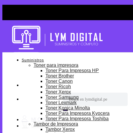
Skip
¡Por tiempo limitado! Envio Gratis desde S/699.
to
¡Por tiempo limitado! Envio Gratis desde S/699.
content
Suministros
Toner para impresora
Toner Para Impresora HP
Toner Brother
Toner Canon
Toner Ricoh
Toner Xerox
Buscar
Toner Samsung
por:
Toner Lexmark
Toner Konica Minolta
Toner Para Impresora Kyocera
Toner Para Impresora Toshiba
Tambor de Impresora
Tambor Xerox