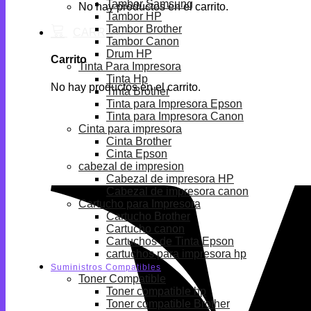
Tambor Samsung
No hay productos en el carrito.
Tambor HP
Tambor Brother
Tambor Canon
Drum HP
Carrito
Tinta Para Impresora
Tinta Hp
No hay productos en el carrito.
Tinta Brother
Tinta para Impresora Epson
Tinta para Impresora Canon
Cinta para impresora
Cinta Brother
Cinta Epson
cabezal de impresion
Cabezal de impresora HP
Cabezal de impresora canon
Cartucho para Impresora
Cartucho Brother
Cartucho canon
Cartuchos de Tinta Epson
cartuchos para impresora hp
Suministros Compatibles
Toner Compatible
Toner compatible hp
Toner compatible Brother