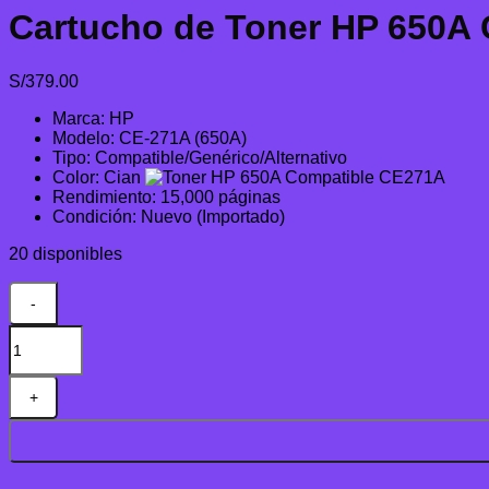
Cartucho de Toner HP 650A
S/
379.00
Marca: HP
Modelo: CE-271A (650A)
Tipo: Compatible/Genérico/Alternativo
Color: Cian
Rendimiento: 15,000 páginas
Condición: Nuevo (Importado)
20 disponibles
Cartucho
de
Toner
HP
650A
Compatible
CE271A
Cian