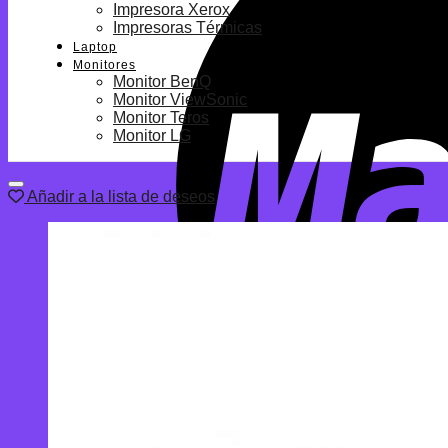
Impresora Xerox
Impresoras Térmicas
Laptop
Monitores
Monitor BenQ
Monitor ViewSonic
Monitor Teros
Monitor LG
Añadir a la lista de deseos