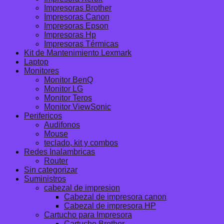
Impresoras Brother
Impresoras Canon
Impresoras Epson
Impresoras Hp
Impresoras Térmicas
Kit de Mantenimiento Lexmark
Laptop
Monitores
Monitor BenQ
Monitor LG
Monitor Teros
Monitor ViewSonic
Perifericos
Audifonos
Mouse
teclado, kit y combos
Redes Inalambricas
Router
Sin categorizar
Suministros
cabezal de impresion
Cabezal de impresora canon
Cabezal de impresora HP
Cartucho para Impresora
Cartucho Brother