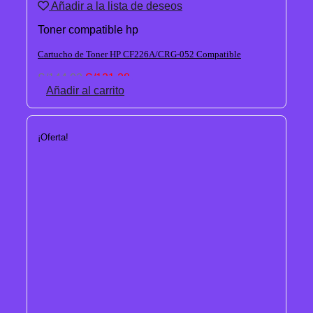
Añadir a la lista de deseos
Toner compatible hp
Cartucho de Toner HP CF226A/CRG-052 Compatible
El
El
S/
144.02
S/
121.28
precio
precio
Añadir al carrito
original
actual
era:
es:
S/144.02.
S/121.28.
¡Oferta!