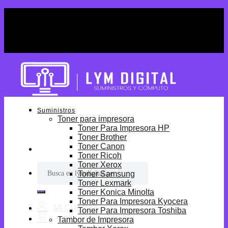
Skip
¡Por tiempo limitado! Envio Gratis desde
to
S/699.
content
¡Por tiempo limitado! Envio Gratis desde
S/699.
Suministros
Toner para impresora
Toner Para Impresora HP
Toner Brother
Toner Canon
Toner Ricoh
Toner Xerox
Buscar
Toner Samsung
por:
Toner Lexmark
Toner Konica Minolta
Toner Para Impresora Kyocera
Toner Para Impresora Toshiba
Tambor de Impresora