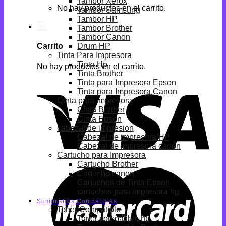
Tambor Xerox
No hay productos en el carrito.
Tambor Samsung
Tambor HP
Tambor Brother
Tambor Canon
Drum HP
Carrito
Tinta Para Impresora
Tinta Hp
No hay productos en el carrito.
Tinta Brother
Tinta para Impresora Epson
Tinta para Impresora Canon
Cinta para impresora
Cinta Brother
Cinta Epson
cabezal de impresion
Cabezal de impresora HP
Cabezal de impresora canon
Cartucho para Impresora
Cartucho Brother
Cartucho canon
Cartuchos de Tinta Epson
cartuchos para impresora hp
Suministros Compatibles
Toner Compatible
Toner compatible hp