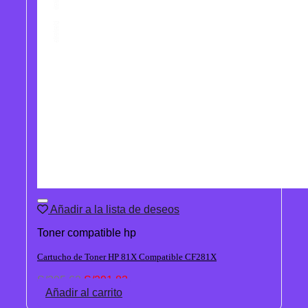
Añadir a la lista de deseos
Toner compatible hp
Cartucho de Toner HP 81X Compatible CF281X
El
El
S/
295.62
S/
291.83
precio
precio
Añadir al carrito
original
actual