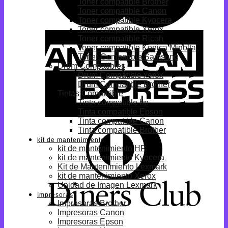
Toner compatible Brother
Toner compatible Canon
Toner compatible Kyocera
Toner compatible Xerox
Toner compatible Ricoh
Toner compatible Konica Minolta
Toner Compatible Samsung
Drum Compatibles
Drum Compatible xerox
Drum Compatible Brother
Tintas Compatible
Tinta compatible hp
Tinta compatible Epson
Tinta compatible Canon
Tinta compatible Brother
kit de mantenimiento
kit de mantenimiento HP
kit de mantenimiento Kyocera
Kit de Mantenimiento Lexmark
kit de mantenimiento Xerox
Unidad de Imagen Lexmark
Impresoras
Impresoras Brother
Impresoras Canon
Impresoras Epson