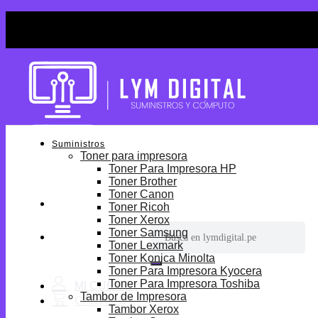
Skip
¡Por tiempo limitado! Envio Gratis desde S/699.
to
¡Por tiempo limitado! Envio Gratis desde S/699.
content
Suministros
Toner para impresora
Toner Para Impresora HP
Toner Brother
Toner Canon
Toner Ricoh
Toner Xerox
Buscar
Toner Samsung
por:
Toner Lexmark
Toner Konica Minolta
Toner Para Impresora Kyocera
Toner Para Impresora Toshiba
Tambor de Impresora
Tambor Xerox