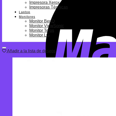
Impresora Xerox
Impresoras Térmicas
Laptop
Monitores
Monitor BenQ
Monitor ViewSonic
Monitor Teros
Monitor LG
Añadir a la lista de deseos