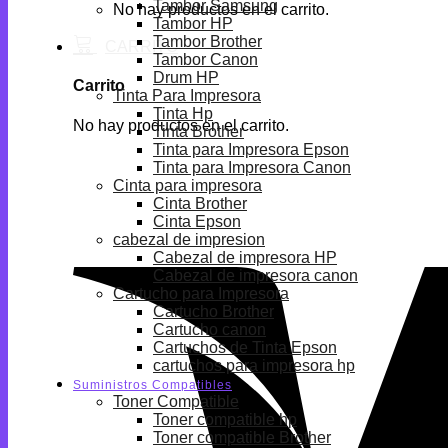
Tambor Samsung
No hay productos en el carrito.
Tambor HP
Tambor Brother
Tambor Canon
Drum HP
Carrito
Tinta Para Impresora
Tinta Hp
No hay productos en el carrito.
Tinta Brother
Tinta para Impresora Epson
Tinta para Impresora Canon
Cinta para impresora
Cinta Brother
Cinta Epson
cabezal de impresion
Cabezal de impresora HP
Cabezal de impresora canon
Cartucho para Impresora
Cartucho Brother
Cartucho canon
Cartuchos de Tinta Epson
cartuchos para impresora hp
Suministros Compatibles
Toner Compatible
Toner compatible hp
Toner compatible Brother