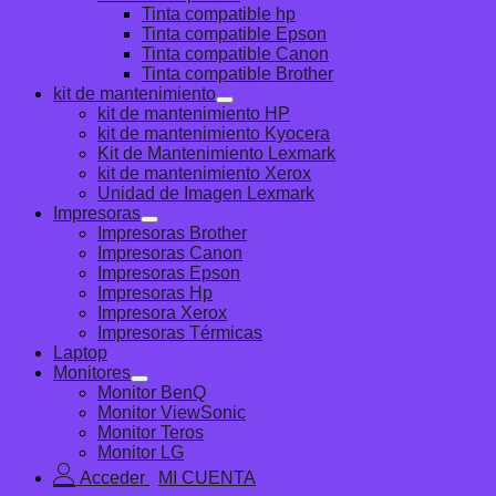
Tinta compatible hp
Tinta compatible Epson
Tinta compatible Canon
Tinta compatible Brother
kit de mantenimiento
kit de mantenimiento HP
kit de mantenimiento Kyocera
Kit de Mantenimiento Lexmark
kit de mantenimiento Xerox
Unidad de Imagen Lexmark
Impresoras
Impresoras Brother
Impresoras Canon
Impresoras Epson
Impresoras Hp
Impresora Xerox
Impresoras Térmicas
Laptop
Monitores
Monitor BenQ
Monitor ViewSonic
Monitor Teros
Monitor LG
Acceder