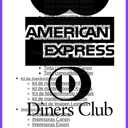
Toner compatible Brother
Toner compatible Canon
Toner compatible Kyocera
Toner compatible Xerox
Toner compatible Ricoh
Toner compatible Konica Minolta
Toner Compatible Samsung
Drum Compatibles
Drum Compatible xerox
Drum Compatible Brother
Tintas Compatible
Tinta compatible hp
Tinta compatible Epson
Tinta compatible Canon
Tinta compatible Brother
kit de mantenimiento
kit de mantenimiento HP
kit de mantenimiento Kyocera
Kit de Mantenimiento Lexmark
kit de mantenimiento Xerox
Unidad de Imagen Lexmark
Impresoras
Impresoras Brother
Impresoras Canon
Impresoras Epson