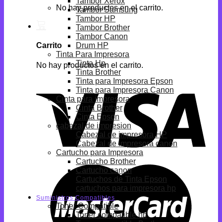
Tambor Xerox
No hay productos en el carrito.
Tambor Samsung
Tambor HP
Tambor Brother
Tambor Canon
Drum HP
Carrito
Tinta Para Impresora
Tinta Hp
No hay productos en el carrito.
Tinta Brother
Tinta para Impresora Epson
Tinta para Impresora Canon
Cinta para impresora
Cinta Brother
Cinta Epson
cabezal de impresion
Cabezal de impresora HP
Cabezal de impresora canon
Cartucho para Impresora
Cartucho Brother
Cartucho canon
Cartuchos de Tinta Epson
cartuchos para impresora hp
Suministros Compatibles
Toner Compatible
Toner compatible hp