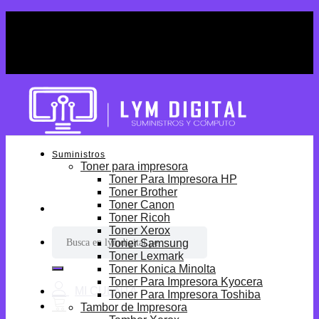
Skip
¡Por tiempo limitado! Envio Gratis desde
to
S/699.
content
¡Por tiempo limitado! Envio Gratis desde
S/699.
Suministros
Toner para impresora
Toner Para Impresora HP
Toner Brother
Toner Canon
Toner Ricoh
Toner Xerox
Buscar
Toner Samsung
por:
Toner Lexmark
Toner Konica Minolta
Toner Para Impresora Kyocera
Toner Para Impresora Toshiba
Tambor de Impresora