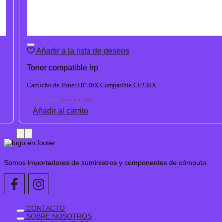
Añadir a la lista de deseos
Toner compatible hp
Cartucho de Toner HP 30X Compatible CF230X
El
El
S/
151.60
S/
144.02
precio
precio
Añadir al carrito
original
actual
era:
es:
S/151.60.
S/144.02.
Somos importadores de suministros y componentes de cómputo.
CONTACTO
SOBRE NOSOTROS