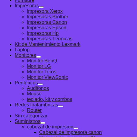
Furniture
Impresoras
Impresora Xerox
Impresoras Brother
Impresoras Canon
Impresoras Epson
Impresoras Hp
Impresoras Térmicas
Kit de Mantenimiento Lexmark
Laptop
Monitores
Monitor BenQ
Monitor LG
Monitor Teros
Monitor ViewSonic
Perifericos
Audifonos
Mouse
teclado, kit y combos
Redes Inalambricas
Router
Sin categorizar
Suministros
cabezal de impresion
Cabezal de impresora canon