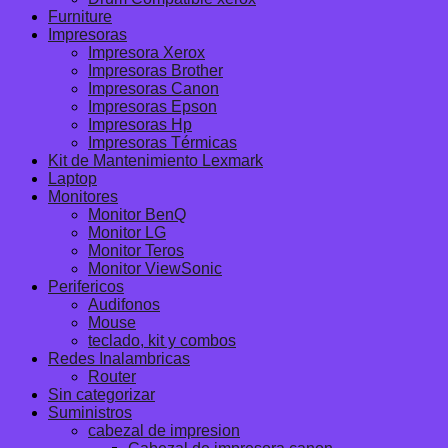
Furniture
Impresoras
Impresora Xerox
Impresoras Brother
Impresoras Canon
Impresoras Epson
Impresoras Hp
Impresoras Térmicas
Kit de Mantenimiento Lexmark
Laptop
Monitores
Monitor BenQ
Monitor LG
Monitor Teros
Monitor ViewSonic
Perifericos
Audifonos
Mouse
teclado, kit y combos
Redes Inalambricas
Router
Sin categorizar
Suministros
cabezal de impresion