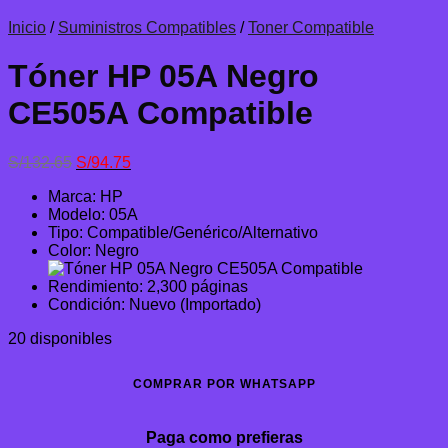
Inicio
/
Suministros Compatibles
/
Toner Compatible
Tóner HP 05A Negro
CE505A Compatible
El
El
S/
132.65
S/
94.75
precio
precio
Marca: HP
original
actual
Modelo: 05A
era:
es:
Tipo: Compatible/Genérico/Alternativo
S/132.65.
S/94.75.
Color: Negro
Rendimiento: 2,300 páginas
Condición: Nuevo (Importado)
20 disponibles
COMPRAR POR WHATSAPP
Paga como prefieras