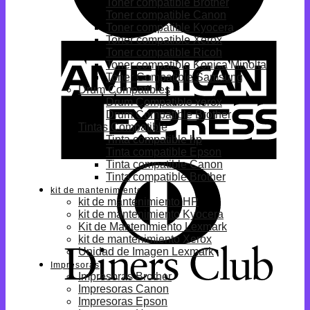
Toner compatible Brother
Toner compatible Canon
Toner compatible Kyocera
Toner compatible Xerox
Toner compatible Ricoh
Toner compatible Konica Minolta
Toner Compatible Samsung
Drum Compatibles
Drum Compatible xerox
Drum Compatible Brother
Tintas Compatible
Tinta compatible hp
Tinta compatible Epson
Tinta compatible Canon
Tinta compatible Brother
kit de mantenimiento
kit de mantenimiento HP
kit de mantenimiento Kyocera
Kit de Mantenimiento Lexmark
kit de mantenimiento Xerox
Unidad de Imagen Lexmark
Impresoras
Impresoras Brother
Impresoras Canon
Impresoras Epson