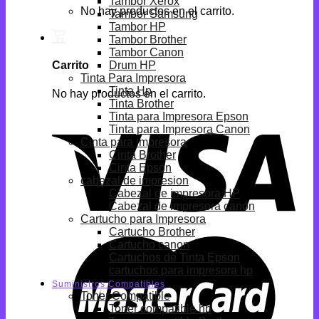
Tambor Xerox
No hay productos en el carrito.
Tambor Samsung
Tambor HP
Tambor Brother
Tambor Canon
Drum HP
Carrito
Tinta Para Impresora
Tinta Hp
No hay productos en el carrito.
Tinta Brother
Tinta para Impresora Epson
Tinta para Impresora Canon
Cinta para impresora
Cinta Brother
Cinta Epson
cabezal de impresion
Cabezal de impresora HP
Cabezal de impresora canon
Cartucho para Impresora
Cartucho Brother
Cartucho canon
Cartuchos de Tinta Epson
cartuchos para impresora hp
Suministros Compatibles
Toner Compatible
Toner compatible hp