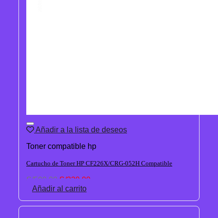
Añadir a la lista de deseos
Toner compatible hp
Cartucho de Toner HP CF226X/CRG-052H Compatible
El
El
S/
500.00
S/
320.00
precio
precio
Añadir al carrito
original
actual
era:
es:
S/500.00.
S/320.00.