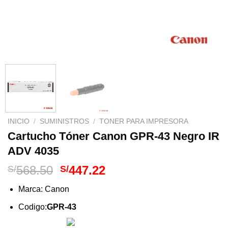
INICIO
/
SUMINISTROS
/
TONER PARA IMPRESORA
Cartucho Tóner Canon GPR-43 Negro IR
ADV 4035
El
El
568.50
447.22
S/
S/
precio
precio
Marca: Canon
original
actual
era:
es:
Codigo:
GPR-43
S/568.50.
S/447.22.