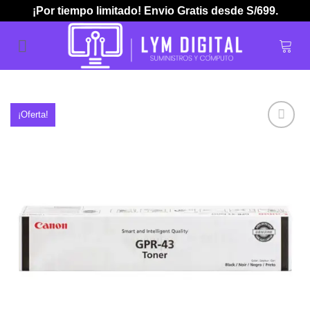
Skip
¡Por tiempo limitado! Envio Gratis desde S/699.
to
content
¡Oferta!
Añadir
a la
lista de
deseos