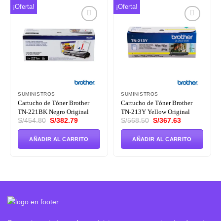
¡Oferta!
¡Oferta!
Añadir
Añadir
a la
a la
lista de
lista de
deseos
deseos
SUMINISTROS
SUMINISTROS
Cartucho de Tóner Brother
Cartucho de Tóner Brother
TN-221BK Negro Original
TN-213Y Yellow Original
El
El
El
El
S/
454.80
S/
382.79
S/
568.50
S/
367.63
precio
precio
precio
precio
original
actual
original
actual
era:
es:
era:
es:
AÑADIR AL CARRITO
AÑADIR AL CARRITO
S/454.80.
S/382.79.
S/568.50.
S/367.63.