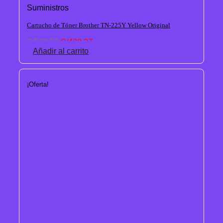
Suministros
Cartucho de Tóner Brother TN-225Y Yellow Original
El
El
S/
568.50
S/
428.27
precio
precio
Añadir al carrito
original
actual
era:
es:
S/568.50.
S/428.27.
¡Oferta!