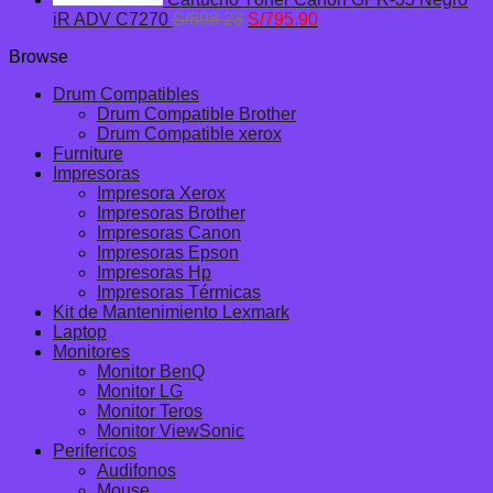
El
El
iR ADV C7270
S/
898.23
S/
795.90
precio
precio
Browse
original
actual
era:
es:
Drum Compatibles
S/898.23.
S/795.90.
Drum Compatible Brother
Drum Compatible xerox
Furniture
Impresoras
Impresora Xerox
Impresoras Brother
Impresoras Canon
Impresoras Epson
Impresoras Hp
Impresoras Térmicas
Kit de Mantenimiento Lexmark
Laptop
Monitores
Monitor BenQ
Monitor LG
Monitor Teros
Monitor ViewSonic
Perifericos
Audifonos
Mouse