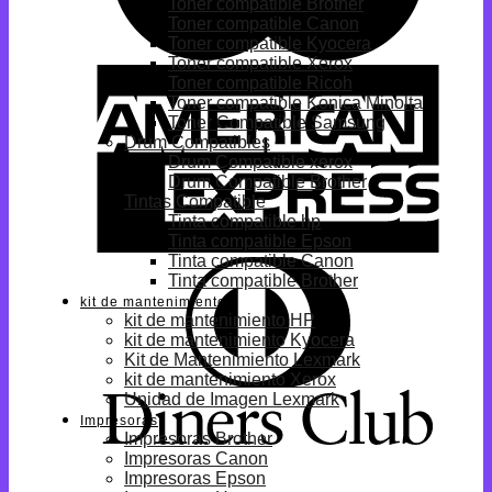
Toner compatible Brother
Toner compatible Canon
Toner compatible Kyocera
Toner compatible Xerox
Toner compatible Ricoh
Toner compatible Konica Minolta
Toner Compatible Samsung
Drum Compatibles
Drum Compatible xerox
Drum Compatible Brother
Tintas Compatible
Tinta compatible hp
Tinta compatible Epson
Tinta compatible Canon
Tinta compatible Brother
kit de mantenimiento
kit de mantenimiento HP
kit de mantenimiento Kyocera
Kit de Mantenimiento Lexmark
kit de mantenimiento Xerox
Unidad de Imagen Lexmark
Impresoras
Impresoras Brother
Impresoras Canon
Impresoras Epson