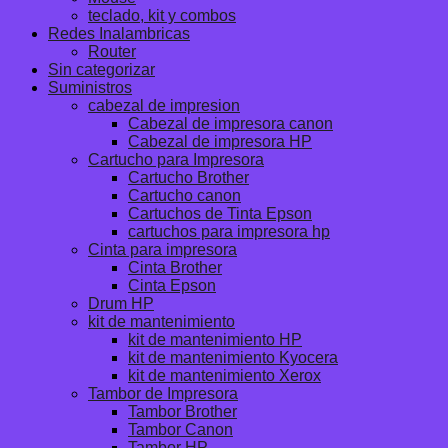
teclado, kit y combos
Redes Inalambricas
Router
Sin categorizar
Suministros
cabezal de impresion
Cabezal de impresora canon
Cabezal de impresora HP
Cartucho para Impresora
Cartucho Brother
Cartucho canon
Cartuchos de Tinta Epson
cartuchos para impresora hp
Cinta para impresora
Cinta Brother
Cinta Epson
Drum HP
kit de mantenimiento
kit de mantenimiento HP
kit de mantenimiento Kyocera
kit de mantenimiento Xerox
Tambor de Impresora
Tambor Brother
Tambor Canon
Tambor HP