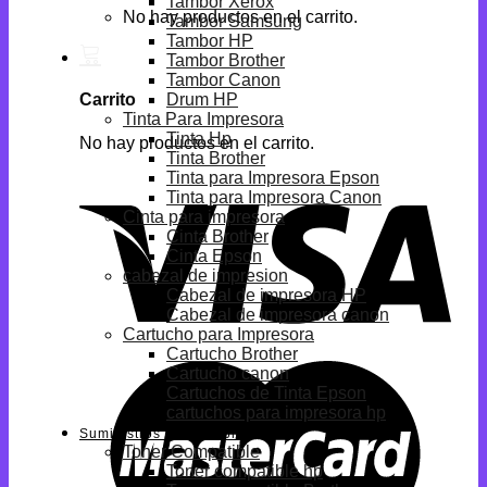
Tambor Xerox
No hay productos en el carrito.
Tambor Samsung
Tambor HP
Tambor Brother
Tambor Canon
Drum HP
Carrito
Tinta Para Impresora
Tinta Hp
No hay productos en el carrito.
Tinta Brother
Tinta para Impresora Epson
Tinta para Impresora Canon
Cinta para impresora
Cinta Brother
Cinta Epson
cabezal de impresion
Cabezal de impresora HP
Cabezal de impresora canon
Cartucho para Impresora
Cartucho Brother
Cartucho canon
Cartuchos de Tinta Epson
cartuchos para impresora hp
Suministros Compatibles
Toner Compatible
Toner compatible hp