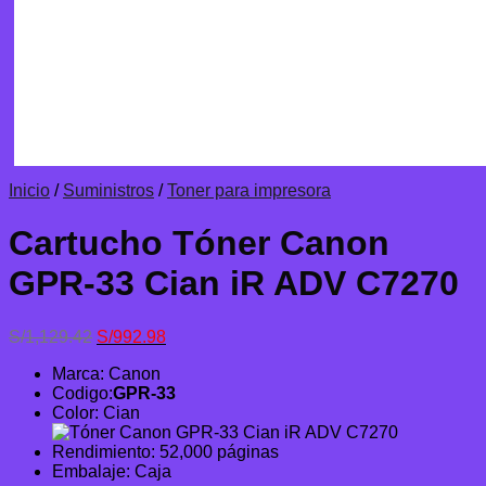
Inicio
/
Suministros
/
Toner para impresora
Cartucho Tóner Canon
GPR-33 Cian iR ADV C7270
El
El
S/
1,129.42
S/
992.98
precio
precio
Marca: Canon
original
actual
Codigo:
GPR-33
era:
es:
Color: Cian
S/1,129.42.
S/992.98.
Rendimiento: 52,000 páginas
Embalaje: Caja