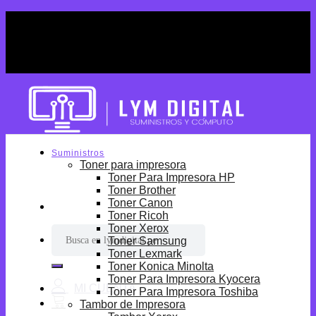
Skip
¡Por tiempo limitado! Envio Gratis desde
to
S/699.
content
¡Por tiempo limitado! Envio Gratis desde
S/699.
Suministros
Toner para impresora
Toner Para Impresora HP
Toner Brother
Toner Canon
Toner Ricoh
Toner Xerox
Buscar
Toner Samsung
por:
Toner Lexmark
Toner Konica Minolta
Toner Para Impresora Kyocera
Toner Para Impresora Toshiba
Tambor de Impresora