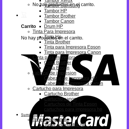
Tambor Xerox
No hay productos en el carrito.
Tambor Samsung
Tambor HP
Tambor Brother
Tambor Canon
Drum HP
Carrito
Tinta Para Impresora
Tinta Hp
No hay productos en el carrito.
Tinta Brother
Tinta para Impresora Epson
Tinta para Impresora Canon
Cinta para impresora
Cinta Brother
Cinta Epson
cabezal de impresion
Cabezal de impresora HP
Cabezal de impresora canon
Cartucho para Impresora
Cartucho Brother
Cartucho canon
Cartuchos de Tinta Epson
cartuchos para impresora hp
Suministros Compatibles
Toner Compatible
Toner compatible hp