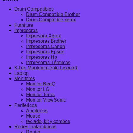
Drum Compatibles
Drum Compatible Brother
Drum Compatible xerox
Furniture
Impresoras
Impresora Xerox
Impresoras Brother
Impresoras Canon
Impresoras Epson
Impresoras Hp
Impresoras Térmicas
Kit de Mantenimiento Lexmark
Laptop
Monitores
Monitor BenQ
Monitor LG
Monitor Teros
Monitor ViewSonic
Perifericos
Audifonos
Mouse
teclado, kit y combos
Redes Inalambricas
Router