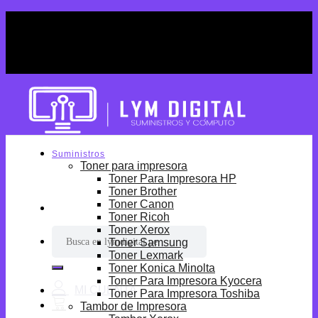
Skip
¡Por tiempo limitado! Envio Gratis desde
to
S/699.
content
¡Por tiempo limitado! Envio Gratis desde
S/699.
Suministros
Toner para impresora
Toner Para Impresora HP
Toner Brother
Toner Canon
Toner Ricoh
Toner Xerox
Buscar
Toner Samsung
por:
Toner Lexmark
Toner Konica Minolta
Toner Para Impresora Kyocera
Toner Para Impresora Toshiba
Tambor de Impresora