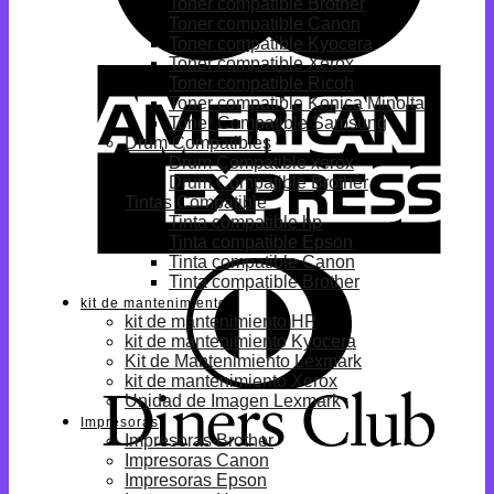
Toner compatible Brother
Toner compatible Canon
Toner compatible Kyocera
Toner compatible Xerox
Toner compatible Ricoh
Toner compatible Konica Minolta
Toner Compatible Samsung
Drum Compatibles
Drum Compatible xerox
Drum Compatible Brother
Tintas Compatible
Tinta compatible hp
Tinta compatible Epson
Tinta compatible Canon
Tinta compatible Brother
kit de mantenimiento
kit de mantenimiento HP
kit de mantenimiento Kyocera
Kit de Mantenimiento Lexmark
kit de mantenimiento Xerox
Unidad de Imagen Lexmark
Impresoras
Impresoras Brother
Impresoras Canon
Impresoras Epson