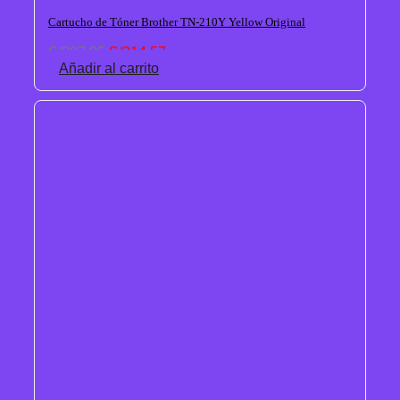
Cartucho de Tóner Brother TN-210Y Yellow Original
El
El
S/
397.95
S/
314.57
precio
precio
Añadir al carrito
original
actual
era:
es:
S/397.95.
S/314.57.