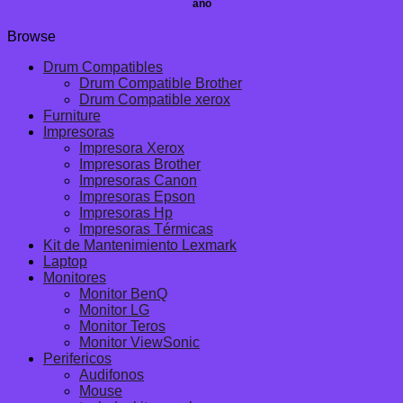
año
Browse
Drum Compatibles
Drum Compatible Brother
Drum Compatible xerox
Furniture
Impresoras
Impresora Xerox
Impresoras Brother
Impresoras Canon
Impresoras Epson
Impresoras Hp
Impresoras Térmicas
Kit de Mantenimiento Lexmark
Laptop
Monitores
Monitor BenQ
Monitor LG
Monitor Teros
Monitor ViewSonic
Perifericos
Audifonos
Mouse