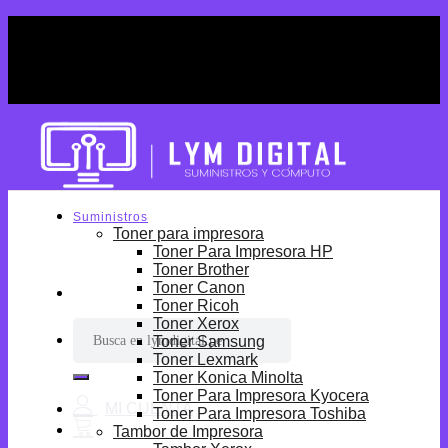
Skip
¡Por tiempo limitado! Envio Gratis desde
to
S/699.
content
¡Por tiempo limitado! Envio Gratis desde
S/699.
Suministros
Toner para impresora
Toner Para Impresora HP
Toner Brother
Toner Canon
Toner Ricoh
Toner Xerox
Buscar
Toner Samsung
por:
Toner Lexmark
Toner Konica Minolta
Toner Para Impresora Kyocera
Toner Para Impresora Toshiba
Tambor de Impresora