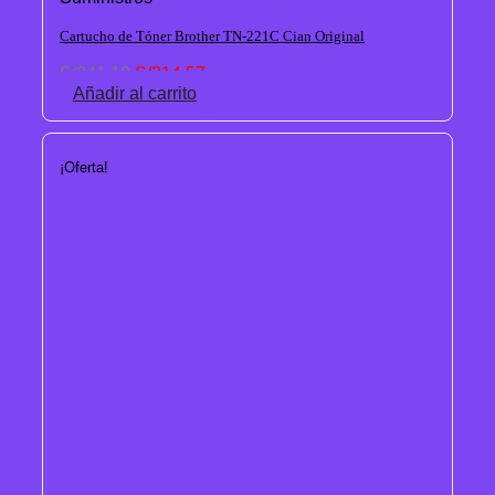
Cartucho de Tóner Brother TN-221C Cian Original
El
El
S/
341.10
S/
314.57
precio
precio
Añadir al carrito
original
actual
era:
es:
S/341.10.
S/314.57.
¡Oferta!