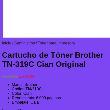
Inicio
/
Suministros
/
Toner para impresora
Cartucho de Tóner Brother
TN-319C Cian Original
El
El
S/
758.00
S/
704.94
precio
precio
Marca: Brother
original
actual
Codigo:
TN-319C
era:
es:
Color: Cian
S/758.00.
S/704.94.
Rendimiento: 6.000 páginas
Embalaje: Caja