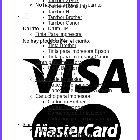
Tambor Xerox
No hay productos en el carrito.
Tambor Samsung
Tambor HP
Tambor Brother
Tambor Canon
Drum HP
Carrito
Tinta Para Impresora
Tinta Hp
No hay productos en el carrito.
Tinta Brother
Tinta para Impresora Epson
Tinta para Impresora Canon
Cinta para impresora
Cinta Brother
Cinta Epson
cabezal de impresion
Cabezal de impresora HP
Cabezal de impresora canon
Cartucho para Impresora
Cartucho Brother
Cartucho canon
Cartuchos de Tinta Epson
cartuchos para impresora hp
Suministros Compatibles
Toner Compatible
Toner compatible hp