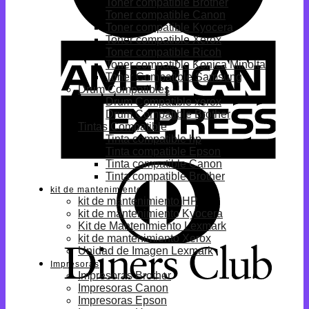
Toner compatible Brother
Toner compatible Canon
Toner compatible Kyocera
Toner compatible Xerox
Toner compatible Ricoh
Toner compatible Konica Minolta
Toner Compatible Samsung
Drum Compatibles
Drum Compatible xerox
Drum Compatible Brother
Tintas Compatible
Tinta compatible hp
Tinta compatible Epson
Tinta compatible Canon
Tinta compatible Brother
kit de mantenimiento
kit de mantenimiento HP
kit de mantenimiento Kyocera
Kit de Mantenimiento Lexmark
kit de mantenimiento Xerox
Unidad de Imagen Lexmark
Impresoras
Impresoras Brother
Impresoras Canon
Impresoras Epson