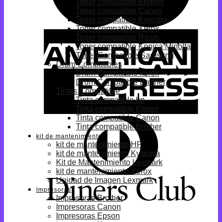
Toner compatible Brother
Toner compatible Canon
Toner compatible Kyocera
Toner compatible Xerox
Toner compatible Ricoh
Toner compatible Konica Minolta
Toner Compatible Samsung
Drum Compatibles
Drum Compatible xerox
Drum Compatible Brother
Tintas Compatible
Tinta compatible hp
Tinta compatible Epson
Tinta compatible Canon
Tinta compatible Brother
kit de mantenimiento
kit de mantenimiento HP
kit de mantenimiento Kyocera
Kit de Mantenimiento Lexmark
kit de mantenimiento Xerox
Unidad de Imagen Lexmark
Impresoras
Impresoras Brother
Impresoras Canon
Impresoras Epson