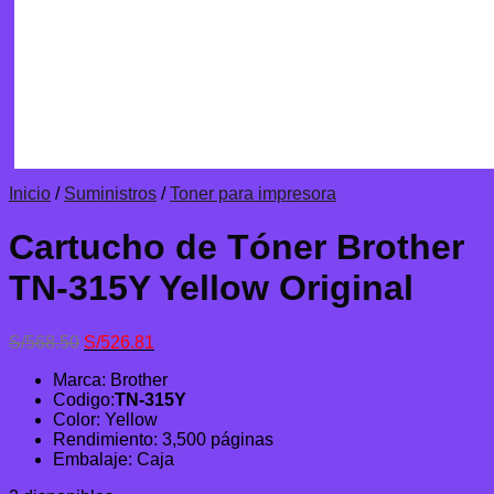
Inicio
/
Suministros
/
Toner para impresora
Cartucho de Tóner Brother
TN-315Y Yellow Original
El
El
S/
568.50
S/
526.81
precio
precio
Marca: Brother
original
actual
Codigo:
TN-315Y
era:
es:
Color: Yellow
S/568.50.
S/526.81.
Rendimiento: 3,500 páginas
Embalaje: Caja