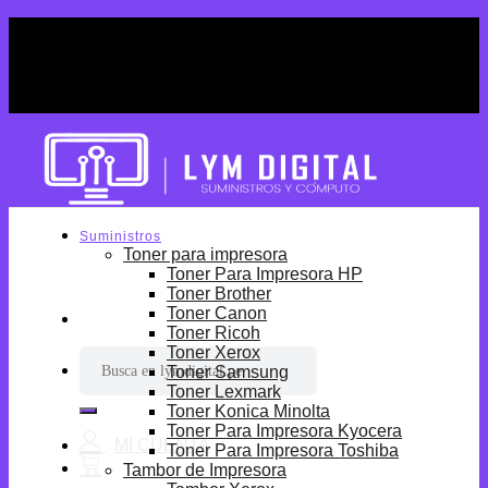
Skip
¡Por tiempo limitado! Envio Gratis desde
to
S/699.
content
¡Por tiempo limitado! Envio Gratis desde
S/699.
Suministros
Toner para impresora
Toner Para Impresora HP
Toner Brother
Toner Canon
Toner Ricoh
Toner Xerox
Buscar
Toner Samsung
por:
Toner Lexmark
Toner Konica Minolta
Toner Para Impresora Kyocera
Toner Para Impresora Toshiba
Tambor de Impresora