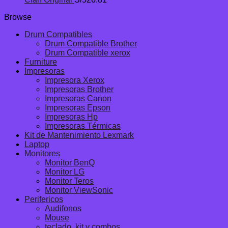
Browse
Drum Compatibles
Drum Compatible Brother
Drum Compatible xerox
Furniture
Impresoras
Impresora Xerox
Impresoras Brother
Impresoras Canon
Impresoras Epson
Impresoras Hp
Impresoras Térmicas
Kit de Mantenimiento Lexmark
Laptop
Monitores
Monitor BenQ
Monitor LG
Monitor Teros
Monitor ViewSonic
Perifericos
Audifonos
Mouse
teclado, kit y combos