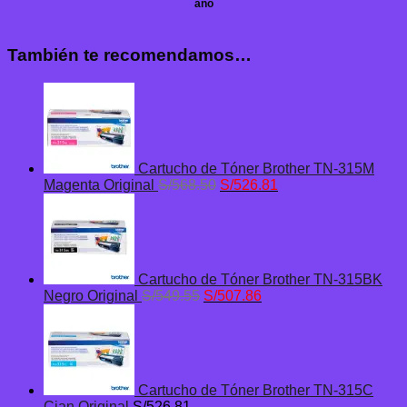
año
También te recomendamos…
Cartucho de Tóner Brother TN-315M
El
El
Magenta Original
S/
568.50
S/
526.81
precio
precio
original
actual
era:
es:
S/568.50.
S/526.81.
Cartucho de Tóner Brother TN-315BK
El
El
Negro Original
S/
549.55
S/
507.86
precio
precio
original
actual
era:
es:
S/549.55.
S/507.86.
Cartucho de Tóner Brother TN-315C
Cian Original
S/
526.81