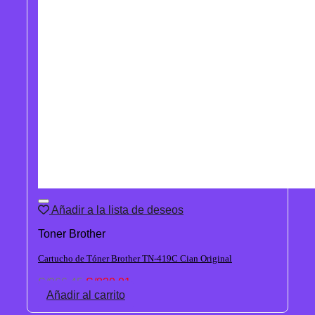
Añadir a la lista de deseos
Toner Brother
Cartucho de Tóner Brother TN-419C Cian Original
El
El
S/
966.45
S/
830.01
precio
precio
Añadir al carrito
original
actual