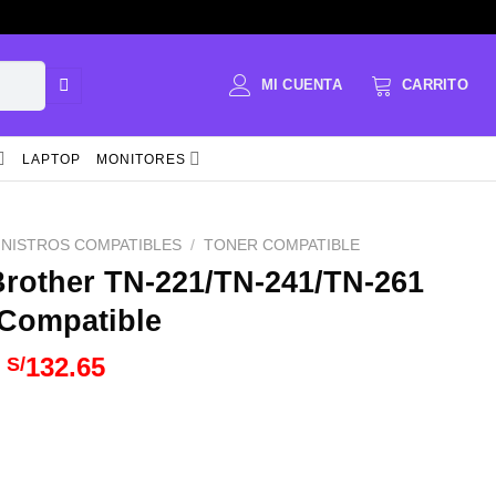
LAPTOP
MONITORES
INISTROS COMPATIBLES
/
TONER COMPATIBLE
Brother TN-221/TN-241/TN-261
 Compatible
El
El
132.65
S/
precio
precio
original
actual
era:
es:
S/265.30.
S/132.65.