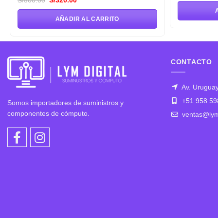
S/
500.00
S/
320.00
ori
precio
precio
era
original
actual
S/
AÑADIR AL CARRITO
era:
es:
S/500.00.
S/320.00.
CONTACTO
Av. Uruguay
+51 958 59
Somos importadores de suministros y
componentes de cómputo.
ventas@lym