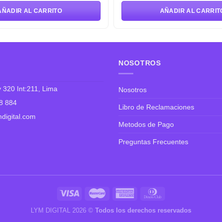
ginal
actual
original
actual
AÑADIR AL CARRITO
AÑADIR AL CARRIT
:
es:
era:
es:
151.60.
S/144.02.
S/151.60.
S/144.02.
NOSOTROS
 320 Int:211, Lima
Nosotros
8 884
Libro de Reclamaciones
digital.com
Metodos de Pago
Preguntas Frecuentes
LYM DIGITAL 2026 ©
Todos los derechos reservados