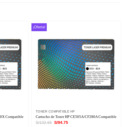
¡Oferta!
Añadir
Añadir
a la
a la
lista de
lista de
deseos
deseos
TONER COMPATIBLE HP
80X Compatible
Cartucho de Toner HP CE505A/CF280A Compatible
El
El
S/
132.65
S/
94.75
precio
precio