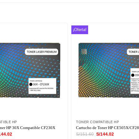
¡Oferta!
Añadir
a la
lista de
deseos
TIBLE HP
TONER COMPATIBLE HP
oner HP 30X Compatible CF230X
Cartucho de Toner HP CE505X/CF2
El
El
El
144.02
S/
151.60
S/
144.02
ecio
precio
precio
precio