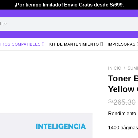
¡Por tiempo limitado! Envio Gratis desde S/699.
TROS COMPATIBLES
KIT DE MANTENIMIENTO
IMPRESORAS
INICIO
/
SUM
Toner 
Yellow
Añadir
a la
lista de
265.30
S/
deseos
Rendimiento
1400 páginas