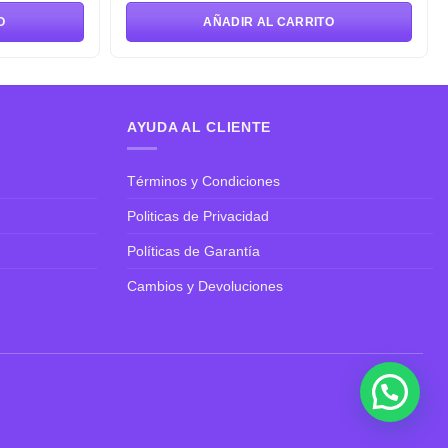
original
actual
O
AÑADIR AL CARRITO
era:
es:
S/132.65.
S/94.75.
AYUDA AL CLIENTE
Términos y Condiciones
Politicas de Privacidad
Políticas de Garantía
Cambios y Devoluciones