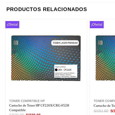
PRODUCTOS RELACIONADOS
¡Oferta!
¡Oferta!
Añadir
a la
lista de
deseos
TONER COMPATIBLE HP
TONER COMPA
Cartucho de Toner HP CF226X/CRG-052H
Cartucho de T
Compatible
El
S/
151.60
S/
pr
El
El