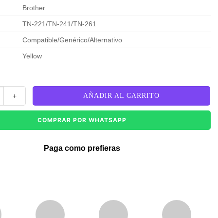
Brother
TN-221/TN-241/TN-261
Compatible/Genérico/Alternativo
Yellow
 TN-221/TN-241/TN-261 Yellow Compatible cantidad
AÑADIR AL CARRITO
COMPRAR POR WHATSAPP
Paga como prefieras