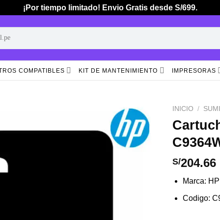
¡Por tiempo limitado! Envio Gratis desde S/699.
TROS COMPATIBLES
KIT DE MANTENIMIENTO
IMPRESORAS
INICIO
/
SUM
Cartuc
C9364
Añadir
a la
lista de
204.66
S/
deseos
Marca: HP
Codigo: 