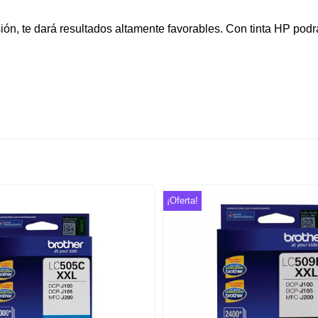
ión, te dará resultados altamente favorables. Con tinta HP podr
¡Oferta!
Añadir
a la
lista de
deseos