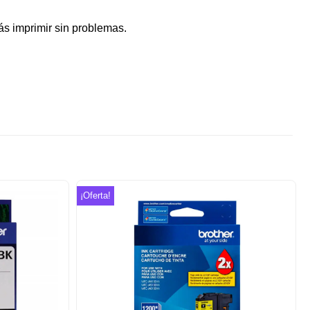
ás imprimir sin problemas.
¡Oferta!
Añadir
Añadir
a la
a la
lista de
lista de
deseos
deseos