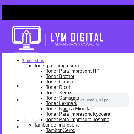
Skip
¡Por tiempo limitado! Envio Gratis desde S/699.
to
¡Por tiempo limitado! Envio Gratis desde S/699.
content
Suministros
Toner para impresora
Toner Para Impresora HP
Toner Brother
Toner Canon
Toner Ricoh
Toner Xerox
Buscar
Toner Samsung
por:
Toner Lexmark
Toner Konica Minolta
Toner Para Impresora Kyocera
Toner Para Impresora Toshiba
Tambor de Impresora
Tambor Xerox