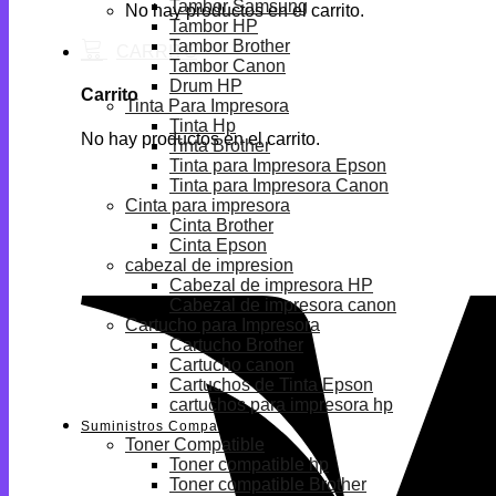
Tambor Samsung
No hay productos en el carrito.
Tambor HP
Tambor Brother
Tambor Canon
Drum HP
Carrito
Tinta Para Impresora
Tinta Hp
No hay productos en el carrito.
Tinta Brother
Tinta para Impresora Epson
Tinta para Impresora Canon
Cinta para impresora
Cinta Brother
Cinta Epson
cabezal de impresion
Cabezal de impresora HP
Cabezal de impresora canon
Cartucho para Impresora
Cartucho Brother
Cartucho canon
Cartuchos de Tinta Epson
cartuchos para impresora hp
Suministros Compatibles
Toner Compatible
Toner compatible hp
Toner compatible Brother