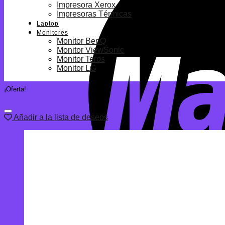
Impresora Xerox
Impresoras Térmicas
Laptop
Monitores
Monitor BenQ
Monitor ViewSonic
Monitor Teros
Monitor LG
¡Oferta!
Añadir a la lista de deseos