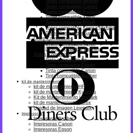
Toner compatible Brother
Toner compatible Canon
Toner compatible Kyocera
Toner compatible Xerox
Toner compatible Ricoh
Toner compatible Konica Minolta
Toner Compatible Samsung
Drum Compatibles
Drum Compatible xerox
Drum Compatible Brother
Tintas Compatible
Tinta compatible hp
Tinta compatible Epson
Tinta compatible Canon
Tinta compatible Brother
kit de mantenimiento
kit de mantenimiento HP
kit de mantenimiento Kyocera
Kit de Mantenimiento Lexmark
kit de mantenimiento Xerox
Unidad de Imagen Lexmark
Impresoras
Impresoras Brother
Impresoras Canon
Impresoras Epson