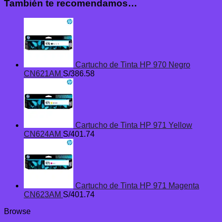
También te recomendamos…
Cartucho de Tinta HP 970 Negro
CN621AM
S/
386.58
Cartucho de Tinta HP 971 Yellow
CN624AM
S/
401.74
Cartucho de Tinta HP 971 Magenta
CN623AM
S/
401.74
Browse