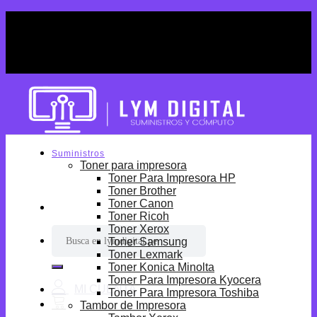
Skip
¡Por tiempo limitado! Envio Gratis desde
to
S/699.
content
¡Por tiempo limitado! Envio Gratis desde
S/699.
Suministros
Toner para impresora
Toner Para Impresora HP
Toner Brother
Toner Canon
Toner Ricoh
Toner Xerox
Buscar
Toner Samsung
por:
Toner Lexmark
Toner Konica Minolta
Toner Para Impresora Kyocera
Toner Para Impresora Toshiba
Tambor de Impresora