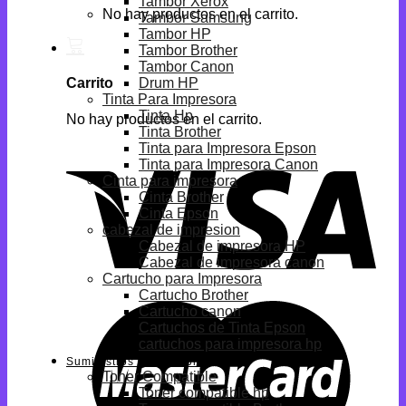
Tambor Xerox
No hay productos en el carrito.
Tambor Samsung
Tambor HP
Tambor Brother
Tambor Canon
Drum HP
Carrito
Tinta Para Impresora
Tinta Hp
No hay productos en el carrito.
Tinta Brother
Tinta para Impresora Epson
Tinta para Impresora Canon
Cinta para impresora
Cinta Brother
Cinta Epson
cabezal de impresion
Cabezal de impresora HP
Cabezal de impresora canon
Cartucho para Impresora
Cartucho Brother
Cartucho canon
Cartuchos de Tinta Epson
cartuchos para impresora hp
Suministros Compatibles
Toner Compatible
Toner compatible hp