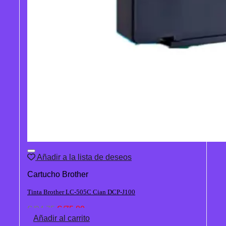
Añadir a la lista de deseos
Cartucho Brother
Tinta Brother LC-505C Cian DCP-J100
El
El
S/
94.75
S/
75.80
precio
precio
Añadir al carrito