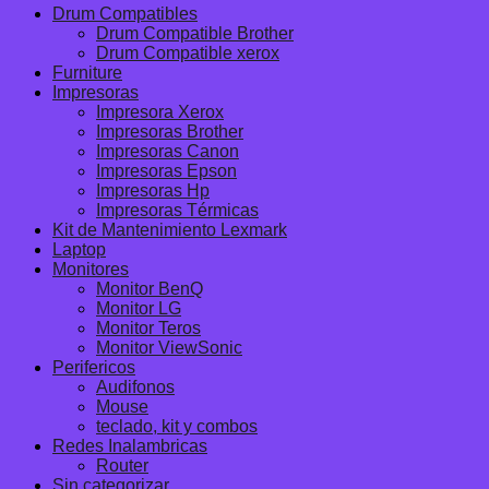
Drum Compatibles
Drum Compatible Brother
Drum Compatible xerox
Furniture
Impresoras
Impresora Xerox
Impresoras Brother
Impresoras Canon
Impresoras Epson
Impresoras Hp
Impresoras Térmicas
Kit de Mantenimiento Lexmark
Laptop
Monitores
Monitor BenQ
Monitor LG
Monitor Teros
Monitor ViewSonic
Perifericos
Audifonos
Mouse
teclado, kit y combos
Redes Inalambricas
Router
Sin categorizar