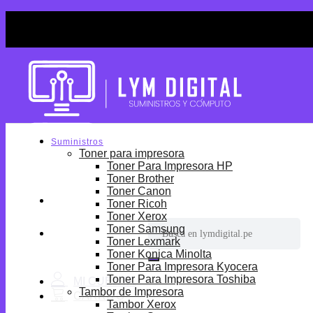
Skip
¡Por tiempo limitado! Envio Gratis desde S/699.
to
¡Por tiempo limitado! Envio Gratis desde S/699.
content
Suministros
Toner para impresora
Toner Para Impresora HP
Toner Brother
Toner Canon
Toner Ricoh
Toner Xerox
Buscar
Toner Samsung
por:
Toner Lexmark
Toner Konica Minolta
Toner Para Impresora Kyocera
Toner Para Impresora Toshiba
Tambor de Impresora
Tambor Xerox