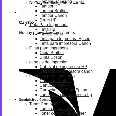
Tambor Samsung
No hay productos en el carrito.
Tambor HP
Tambor Brother
Tambor Canon
Drum HP
Carrito
Tinta Para Impresora
Tinta Hp
No hay productos en el carrito.
Tinta Brother
Tinta para Impresora Epson
Tinta para Impresora Canon
Cinta para impresora
Cinta Brother
Cinta Epson
cabezal de impresion
Cabezal de impresora HP
Cabezal de impresora canon
Cartucho para Impresora
Cartucho Brother
Cartucho canon
Cartuchos de Tinta Epson
cartuchos para impresora hp
Suministros Compatibles
Toner Compatible
Toner compatible hp
Toner compatible Brother