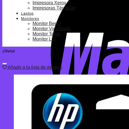
Impresora Xerox
Impresoras Térmicas
Laptop
Monitores
Monitor BenQ
Monitor ViewSonic
Monitor Teros
Monitor LG
¡Oferta!
Añadir a la lista de deseos