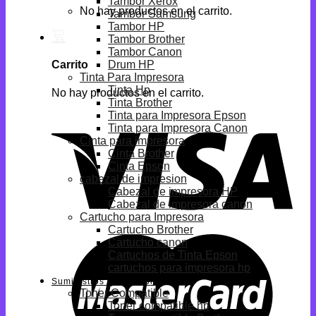
Tambor Xerox
No hay productos en el carrito.
Tambor Samsung
Tambor HP
Tambor Brother
Tambor Canon
Drum HP
Carrito
Tinta Para Impresora
Tinta Hp
No hay productos en el carrito.
Tinta Brother
Tinta para Impresora Epson
Tinta para Impresora Canon
Cinta para impresora
Cinta Brother
Cinta Epson
cabezal de impresion
Cabezal de impresora HP
Cabezal de impresora canon
Cartucho para Impresora
Cartucho Brother
Cartucho canon
Cartuchos de Tinta Epson
cartuchos para impresora hp
Suministros Compatibles
Toner Compatible
Toner compatible hp