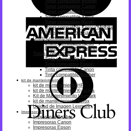
Toner compatible Brother
Toner compatible Canon
Toner compatible Kyocera
Toner compatible Xerox
Toner compatible Ricoh
Toner compatible Konica Minolta
Toner Compatible Samsung
Drum Compatibles
Drum Compatible xerox
Drum Compatible Brother
Tintas Compatible
Tinta compatible hp
Tinta compatible Epson
Tinta compatible Canon
Tinta compatible Brother
kit de mantenimiento
kit de mantenimiento HP
kit de mantenimiento Kyocera
Kit de Mantenimiento Lexmark
kit de mantenimiento Xerox
Unidad de Imagen Lexmark
Impresoras
Impresoras Brother
Impresoras Canon
Impresoras Epson