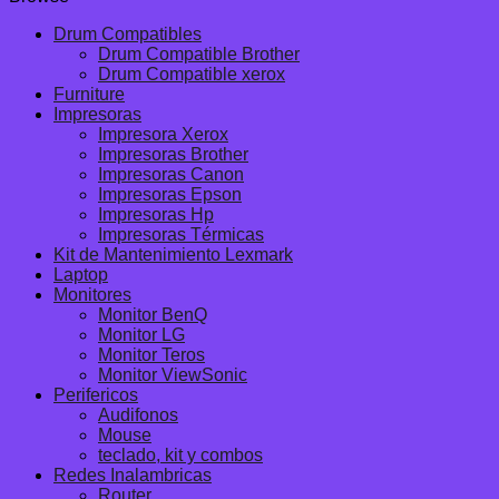
Drum Compatibles
Drum Compatible Brother
Drum Compatible xerox
Furniture
Impresoras
Impresora Xerox
Impresoras Brother
Impresoras Canon
Impresoras Epson
Impresoras Hp
Impresoras Térmicas
Kit de Mantenimiento Lexmark
Laptop
Monitores
Monitor BenQ
Monitor LG
Monitor Teros
Monitor ViewSonic
Perifericos
Audifonos
Mouse
teclado, kit y combos
Redes Inalambricas
Router