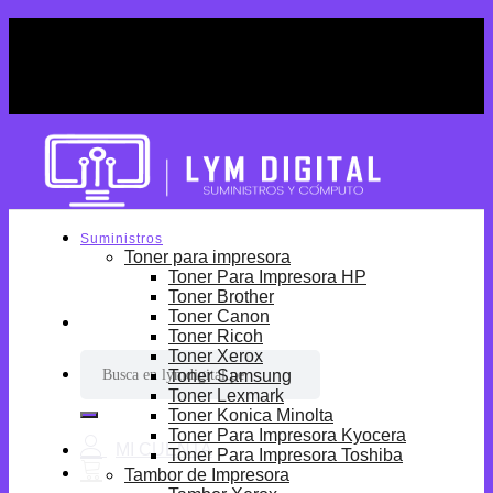
Skip
¡Por tiempo limitado! Envio Gratis desde
to
S/699.
content
¡Por tiempo limitado! Envio Gratis desde
S/699.
Suministros
Toner para impresora
Toner Para Impresora HP
Toner Brother
Toner Canon
Toner Ricoh
Toner Xerox
Buscar
Toner Samsung
por:
Toner Lexmark
Toner Konica Minolta
Toner Para Impresora Kyocera
Toner Para Impresora Toshiba
Tambor de Impresora