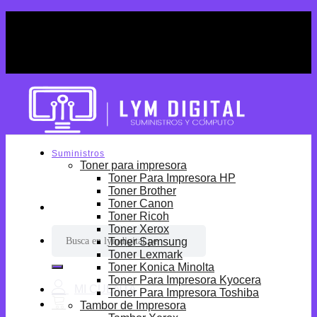
Skip
¡Por tiempo limitado! Envio Gratis desde
to
S/699.
content
¡Por tiempo limitado! Envio Gratis desde
S/699.
Suministros
Toner para impresora
Toner Para Impresora HP
Toner Brother
Toner Canon
Toner Ricoh
Toner Xerox
Buscar
Toner Samsung
por:
Toner Lexmark
Toner Konica Minolta
Toner Para Impresora Kyocera
Toner Para Impresora Toshiba
Tambor de Impresora