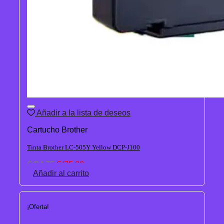
Añadir a la lista de deseos
Cartucho Brother
Tinta Brother LC-505Y Yellow DCP-J100
El
El
S/
94.75
S/
75.80
precio
precio
Añadir al carrito
original
actual
era:
es:
S/94.75.
S/75.80.
¡Oferta!