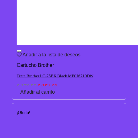
Añadir a la lista de deseos
Cartucho Brother
Tinta Brother LC-75BK Black MFCJ6710DW
El
El
S/
170.55
S/
151.60
precio
precio
Añadir al carrito
original
actual
era:
es:
S/170.55.
S/151.60.
¡Oferta!