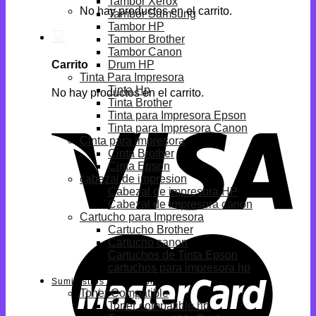
Tambor Xerox
No hay productos en el carrito.
Tambor Samsung
Tambor HP
Tambor Brother
Tambor Canon
Drum HP
Carrito
Tinta Para Impresora
Tinta Hp
No hay productos en el carrito.
Tinta Brother
Tinta para Impresora Epson
Tinta para Impresora Canon
Cinta para impresora
Cinta Brother
Cinta Epson
cabezal de impresion
Cabezal de impresora HP
Cabezal de impresora canon
Cartucho para Impresora
Cartucho Brother
Cartucho canon
Cartuchos de Tinta Epson
cartuchos para impresora hp
Suministros Compatibles
Toner Compatible
Toner compatible hp