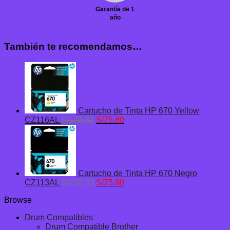
Garantía de 1
año
También te recomendamos…
Cartucho de Tinta HP 670 Yellow
El
El
CZ116AL
S/
102.33
S/
75.80
precio
precio
original
actual
era:
es:
S/102.33.
S/75.80.
Cartucho de Tinta HP 670 Negro
El
El
CZ113AL
S/
102.33
S/
75.80
precio
precio
Browse
original
actual
era:
es:
Drum Compatibles
S/102.33.
S/75.80.
Drum Compatible Brother