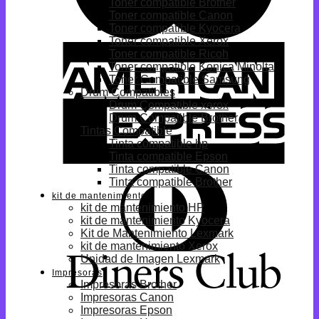
Toner compatible Brother
Toner compatible Canon
Toner compatible Kyocera
Toner compatible Xerox
Toner compatible Ricoh
Toner compatible Konica Minolta
Toner Compatible Samsung
Drum Compatibles
Drum Compatible xerox
Drum Compatible Brother
Tintas Compatible
Tinta compatible hp
Tinta compatible Epson
Tinta compatible Canon
Tinta compatible Brother
kit de mantenimiento
kit de mantenimiento HP
kit de mantenimiento Kyocera
Kit de Mantenimiento Lexmark
kit de mantenimiento Xerox
Unidad de Imagen Lexmark
Impresoras
Impresoras Brother
Impresoras Canon
Impresoras Epson