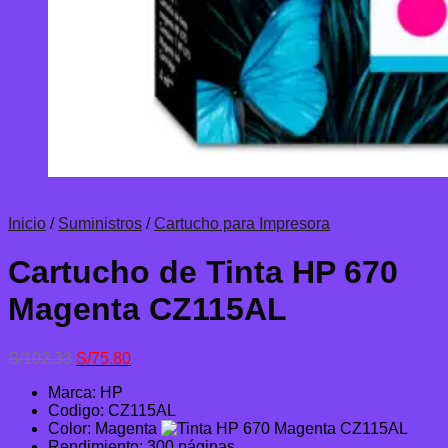
Inicio
/
Suministros
/
Cartucho para Impresora
Cartucho de Tinta HP 670
Magenta CZ115AL
El
El
S/
102.33
S/
75.80
precio
precio
Marca: HP
original
actual
Codigo: CZ115AL
era:
es:
Color: Magenta
S/102.33.
S/75.80.
Rendimiento: 300 páginas