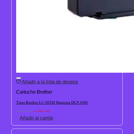
Añadir a la lista de deseos
Cartucho Brother
Tinta Brother LC-505M Magenta DCP-J100
El
El
S/
94.75
S/
75.80
precio
precio
Añadir al carrito
original
actual
era:
es:
S/94.75.
S/75.80.