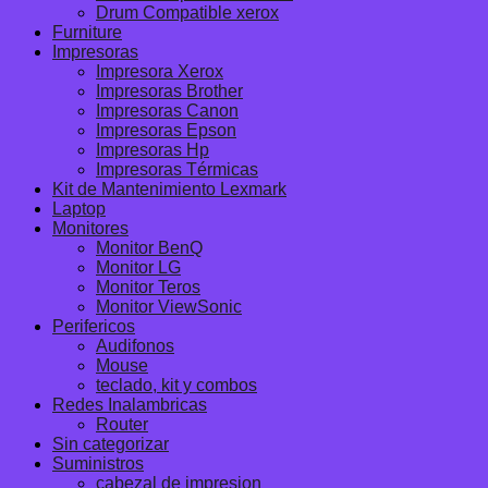
Drum Compatible xerox
Furniture
Impresoras
Impresora Xerox
Impresoras Brother
Impresoras Canon
Impresoras Epson
Impresoras Hp
Impresoras Térmicas
Kit de Mantenimiento Lexmark
Laptop
Monitores
Monitor BenQ
Monitor LG
Monitor Teros
Monitor ViewSonic
Perifericos
Audifonos
Mouse
teclado, kit y combos
Redes Inalambricas
Router
Sin categorizar
Suministros
cabezal de impresion