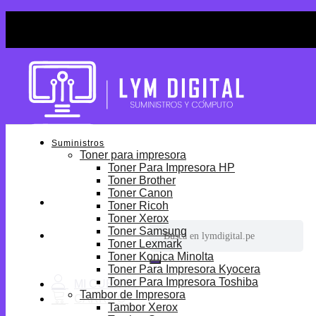
Skip
¡Por tiempo limitado! Envio Gratis desde S/699.
to
¡Por tiempo limitado! Envio Gratis desde S/699.
content
Suministros
Toner para impresora
Toner Para Impresora HP
Toner Brother
Toner Canon
Toner Ricoh
Toner Xerox
Buscar
Toner Samsung
por:
Toner Lexmark
Toner Konica Minolta
Toner Para Impresora Kyocera
Toner Para Impresora Toshiba
Tambor de Impresora
Tambor Xerox