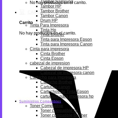
Tambor Samsung
No hay productos en el carrito.
Tambor HP
Tambor Brother
Tambor Canon
Drum HP
Carrito
Tinta Para Impresora
Tinta Hp
No hay productos en el carrito.
Tinta Brother
Tinta para Impresora Epson
Tinta para Impresora Canon
Cinta para impresora
Cinta Brother
Cinta Epson
cabezal de impresion
Cabezal de impresora HP
Cabezal de impresora canon
Cartucho para Impresora
Cartucho Brother
Cartucho canon
Cartuchos de Tinta Epson
cartuchos para impresora hp
Suministros Compatibles
Toner Compatible
Toner compatible hp
Toner compatible Brother