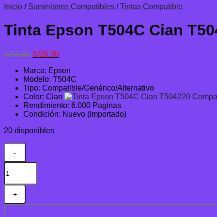
Inicio
/
Suministros Compatibles
/
Tintas Compatible
Tinta Epson T504C Cian T50
El
El
S/
56.85
S/
26.30
precio
precio
Marca: Epson
original
actual
Modelo: T504C
era:
es:
Tipo: Compatible/Genérico/Alternativo
S/56.85.
S/26.30.
Color: Cian
Rendimiento: 6.000 Paginas
Condición: Nuevo (Importado)
20 disponibles
Tinta
Epson
T504C
Cian
T504220
Compatible