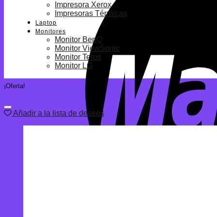
Impresora Xerox
Impresoras Térmicas
Laptop
Monitores
Monitor BenQ
Monitor ViewSonic
Monitor Teros
Monitor LG
¡Oferta!
Añadir a la lista de deseos