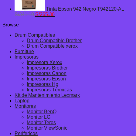
Tinta Epson 942 Negro T942120-AL
El
El
S/
341.10
S/
265.30
precio
precio
Browse
original
actual
era:
es:
Drum Compatibles
S/341.10.
S/265.30.
Drum Compatible Brother
Drum Compatible xerox
Furniture
Impresoras
Impresora Xerox
Impresoras Brother
Impresoras Canon
Impresoras Epson
Impresoras Hp
Impresoras Térmicas
Kit de Mantenimiento Lexmark
Laptop
Monitores
Monitor BenQ
Monitor LG
Monitor Teros
Monitor ViewSonic
Perifericos