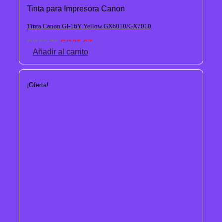
Tinta para Impresora Canon
Tinta Canon GI-16Y Yellow GX6010/GX7010
El
El
S/
166.76
S/
125.07
precio
precio
Añadir al carrito
original
actual
era:
es:
S/166.76.
S/125.07.
¡Oferta!