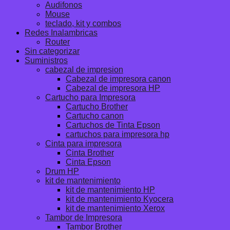
Audifonos
Mouse
teclado, kit y combos
Redes Inalambricas
Router
Sin categorizar
Suministros
cabezal de impresion
Cabezal de impresora canon
Cabezal de impresora HP
Cartucho para Impresora
Cartucho Brother
Cartucho canon
Cartuchos de Tinta Epson
cartuchos para impresora hp
Cinta para impresora
Cinta Brother
Cinta Epson
Drum HP
kit de mantenimiento
kit de mantenimiento HP
kit de mantenimiento Kyocera
kit de mantenimiento Xerox
Tambor de Impresora
Tambor Brother