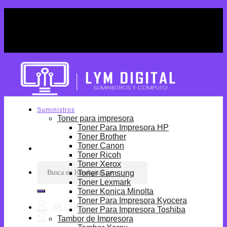
Skip
¡Por tiempo limitado! Envio Gratis desde
to
S/699.
content
¡Por tiempo limitado! Envio Gratis desde
S/699.
Suministros
Toner para impresora
Toner Para Impresora HP
Toner Brother
Toner Canon
Toner Ricoh
Toner Xerox
Buscar
Toner Samsung
por:
Toner Lexmark
Toner Konica Minolta
Toner Para Impresora Kyocera
Toner Para Impresora Toshiba
Tambor de Impresora