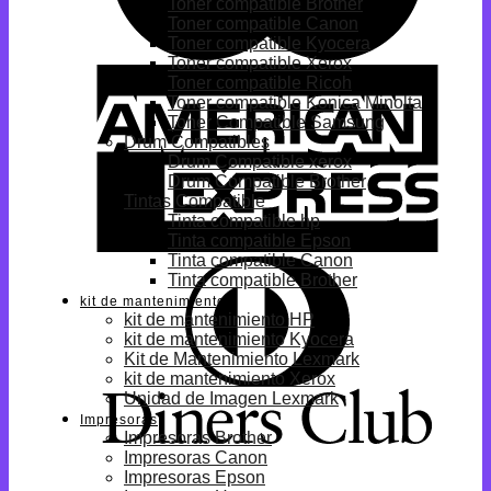
Toner compatible Brother
Toner compatible Canon
Toner compatible Kyocera
Toner compatible Xerox
Toner compatible Ricoh
Toner compatible Konica Minolta
Toner Compatible Samsung
Drum Compatibles
Drum Compatible xerox
Drum Compatible Brother
Tintas Compatible
Tinta compatible hp
Tinta compatible Epson
Tinta compatible Canon
Tinta compatible Brother
kit de mantenimiento
kit de mantenimiento HP
kit de mantenimiento Kyocera
Kit de Mantenimiento Lexmark
kit de mantenimiento Xerox
Unidad de Imagen Lexmark
Impresoras
Impresoras Brother
Impresoras Canon
Impresoras Epson