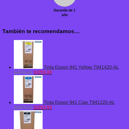
Garantía de 1
año
También te recomendamos…
Tinta Epson 941 Yellow T941420-AL
El
El
S/
375.21
S/
253.93
precio
precio
original
actual
era:
es:
S/375.21.
S/253.93.
Tinta Epson 941 Cian T941220-AL
El
El
S/
375.21
S/
253.93
precio
precio
original
actual
era:
es:
S/375.21.
S/253.93.