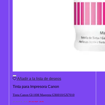
Añadir a la lista de deseos
Tinta para Impresora Canon
Tinta Canon GI-16M Magenta GX6010/GX7010
El
El
S/
151.60
S/
125.07