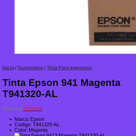
Inicio
/
Suministros
/
Tinta Para Impresora
Tinta Epson 941 Magenta
T941320-AL
El
El
S/
375.21
S/
253.93
precio
precio
Marca: Epson
original
actual
Codigo: T941320-AL
era:
es:
Color: Magenta
S/375.21.
S/253.93.