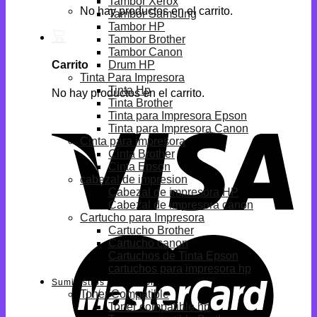
Tambor Xerox
No hay productos en el carrito.
Tambor Samsung
Tambor HP
Tambor Brother
Tambor Canon
Drum HP
Carrito
Tinta Para Impresora
Tinta Hp
No hay productos en el carrito.
Tinta Brother
Tinta para Impresora Epson
Tinta para Impresora Canon
Cinta para impresora
Cinta Brother
Cinta Epson
cabezal de impresion
Cabezal de impresora HP
Cabezal de impresora canon
Cartucho para Impresora
Cartucho Brother
Cartucho canon
Cartuchos de Tinta Epson
cartuchos para impresora hp
Suministros Compatibles
Toner Compatible
Toner compatible hp