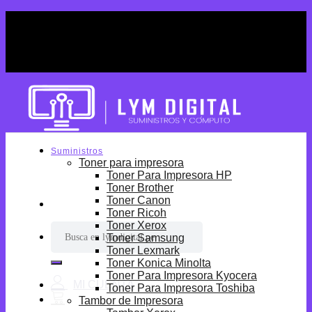
Skip
¡Por tiempo limitado! Envio Gratis desde
to
S/699.
content
¡Por tiempo limitado! Envio Gratis desde
S/699.
Suministros
Toner para impresora
Toner Para Impresora HP
Toner Brother
Toner Canon
Toner Ricoh
Toner Xerox
Buscar
Toner Samsung
por:
Toner Lexmark
Toner Konica Minolta
Toner Para Impresora Kyocera
Toner Para Impresora Toshiba
Tambor de Impresora