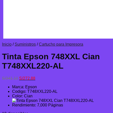
Inicio
/
Suministros
/
Cartucho para Impresora
Tinta Epson 748XXL Cian
T748XXL220-AL
El
El
S/
341.10
S/
272.88
precio
precio
Marca: Epson
original
actual
Codigo: T748XXL220-AL
era:
es:
Color: Cian
S/341.10.
S/272.88.
Rendimiento: 7,000 Páginas