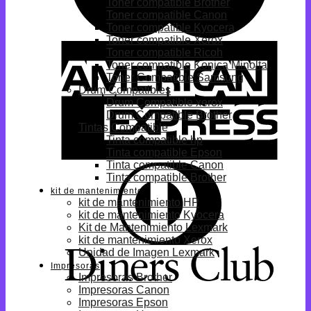
Toner compatible Brother
Toner compatible Canon
Toner compatible Kyocera
Toner compatible Xerox
Toner compatible Ricoh
Toner compatible Konica Minolta
Toner Compatible Samsung
Drum Compatibles
Drum Compatible xerox
Drum Compatible Brother
Tintas Compatible
Tinta compatible hp
Tinta compatible Epson
Tinta compatible Canon
Tinta compatible Brother
kit de mantenimiento
kit de mantenimiento HP
kit de mantenimiento Kyocera
Kit de Mantenimiento Lexmark
kit de mantenimiento Xerox
Unidad de Imagen Lexmark
Impresoras
Impresoras Brother
Impresoras Canon
Impresoras Epson