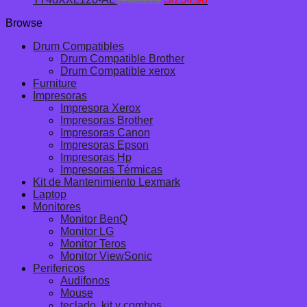
precio
precio
Browse
original
actual
era:
es:
Drum Compatibles
S/303.20.
S/234.98.
Drum Compatible Brother
Drum Compatible xerox
Furniture
Impresoras
Impresora Xerox
Impresoras Brother
Impresoras Canon
Impresoras Epson
Impresoras Hp
Impresoras Térmicas
Kit de Mantenimiento Lexmark
Laptop
Monitores
Monitor BenQ
Monitor LG
Monitor Teros
Monitor ViewSonic
Perifericos
Audifonos
Mouse
teclado, kit y combos