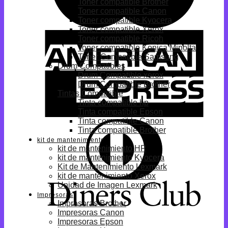
Toner compatible Brother
Toner compatible Canon
Toner compatible Kyocera
Toner compatible Xerox
Toner compatible Ricoh
Toner compatible Konica Minolta
Toner Compatible Samsung
Drum Compatibles
Drum Compatible xerox
Drum Compatible Brother
Tintas Compatible
Tinta compatible hp
Tinta compatible Epson
Tinta compatible Canon
Tinta compatible Brother
kit de mantenimiento
kit de mantenimiento HP
kit de mantenimiento Kyocera
Kit de Mantenimiento Lexmark
kit de mantenimiento Xerox
Unidad de Imagen Lexmark
Impresoras
Impresoras Brother
Impresoras Canon
Impresoras Epson