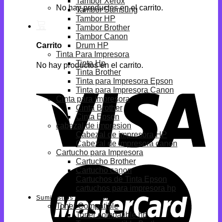
Tambor Xerox
No hay productos en el carrito.
Tambor Samsung
Tambor HP
Tambor Brother
Tambor Canon
Drum HP
Carrito
Tinta Para Impresora
Tinta Hp
No hay productos en el carrito.
Tinta Brother
Tinta para Impresora Epson
Tinta para Impresora Canon
Cinta para impresora
Cinta Brother
Cinta Epson
cabezal de impresion
Cabezal de impresora HP
Cabezal de impresora canon
Cartucho para Impresora
Cartucho Brother
Cartucho canon
Cartuchos de Tinta Epson
cartuchos para impresora hp
Suministros Compatibles
Toner Compatible
Toner compatible hp