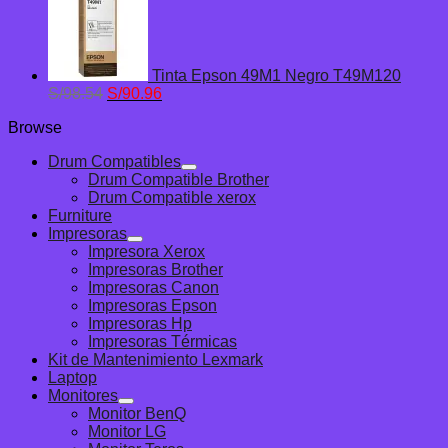
original
actual
era:
es:
S/98.54.
S/90.96.
Tinta Epson 49M1 Negro T49M120
El
El
S/
98.54
S/
90.96
precio
precio
Browse
original
actual
era:
es:
Drum Compatibles
S/98.54.
S/90.96.
Drum Compatible Brother
Drum Compatible xerox
Furniture
Impresoras
Impresora Xerox
Impresoras Brother
Impresoras Canon
Impresoras Epson
Impresoras Hp
Impresoras Térmicas
Kit de Mantenimiento Lexmark
Laptop
Monitores
Monitor BenQ
Monitor LG