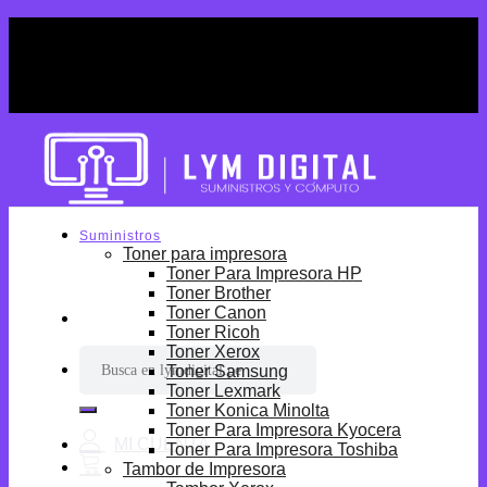
Skip
¡Por tiempo limitado! Envio Gratis desde
to
S/699.
content
¡Por tiempo limitado! Envio Gratis desde
S/699.
Suministros
Toner para impresora
Toner Para Impresora HP
Toner Brother
Toner Canon
Toner Ricoh
Toner Xerox
Buscar
Toner Samsung
por:
Toner Lexmark
Toner Konica Minolta
Toner Para Impresora Kyocera
Toner Para Impresora Toshiba
Tambor de Impresora