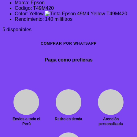
Marca: Epson
original
actual
Codigo: T49M420
era:
es:
Color: Yellow
S/151.60.
S/90.96.
Rendimiento: 140 mililitros
5 disponibles
COMPRAR POR WHATSAPP
Paga como prefieras
Envíos a todo el
Retiro en tienda
Atención
Perú
personalizada