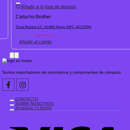
Añadir a la lista de deseos
Cartucho Brother
Tinta Brother LC-103BK Negro MFC-J4510DW
El
El
S/
227.40
S/
174.34
precio
precio
Añadir al carrito
original
actual
era:
es:
S/227.40.
S/174.34.
Somos importadores de suministros y componentes de cómputo.
CONTACTO
SOBRE NOSOTROS
AYUDA AL CLIENTE