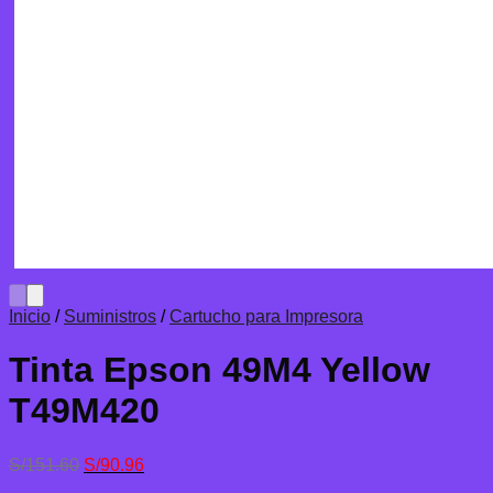
Inicio
/
Suministros
/
Cartucho para Impresora
Tinta Epson 49M4 Yellow
T49M420
El
El
S/
151.60
S/
90.96
precio
precio