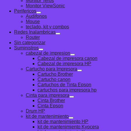
Monitor Teros
Monitor ViewSonic
Perifericos
Audifonos
Mouse
teclado, kit y combos
Redes Inalambricas
Router
Sin categorizar
Suministros
cabezal de impresion
Cabezal de impresora canon
Cabezal de impresora HP
Cartucho para Impresora
Cartucho Brother
Cartucho canon
Cartuchos de Tinta Epson
cartuchos para impresora hp
Cinta para impresora
Cinta Brother
Cinta Epson
Drum HP
kit de mantenimiento
kit de mantenimiento HP
kit de mantenimiento Kyocera