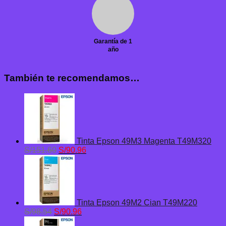
Garantía de 1
año
También te recomendamos…
Tinta Epson 49M3 Magenta T49M320
El
El
S/
151.60
S/
90.96
precio
precio
original
actual
era:
es:
S/151.60.
S/90.96.
Tinta Epson 49M2 Cian T49M220
El
El
S/
98.54
S/
90.96
precio
precio