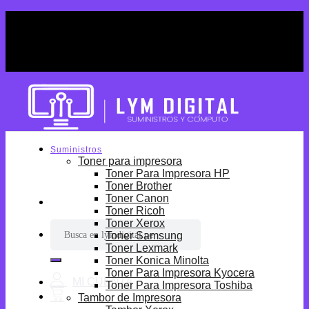
Skip
¡Por tiempo limitado! Envio Gratis desde
to
S/699.
content
¡Por tiempo limitado! Envio Gratis desde
S/699.
Suministros
Toner para impresora
Toner Para Impresora HP
Toner Brother
Toner Canon
Toner Ricoh
Toner Xerox
Buscar
Toner Samsung
por:
Toner Lexmark
Toner Konica Minolta
Toner Para Impresora Kyocera
Toner Para Impresora Toshiba
Tambor de Impresora