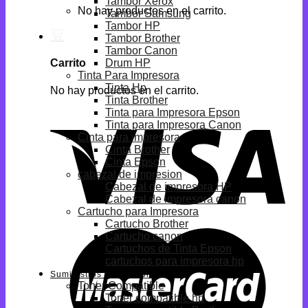
Tambor Xerox
No hay productos en el carrito.
Tambor Samsung
Tambor HP
Tambor Brother
Tambor Canon
Drum HP
Carrito
Tinta Para Impresora
Tinta Hp
No hay productos en el carrito.
Tinta Brother
Tinta para Impresora Epson
Tinta para Impresora Canon
Cinta para impresora
Cinta Brother
Cinta Epson
cabezal de impresion
Cabezal de impresora HP
Cabezal de impresora canon
Cartucho para Impresora
Cartucho Brother
Cartucho canon
Cartuchos de Tinta Epson
cartuchos para impresora hp
Suministros Compatibles
Toner Compatible
Toner compatible hp