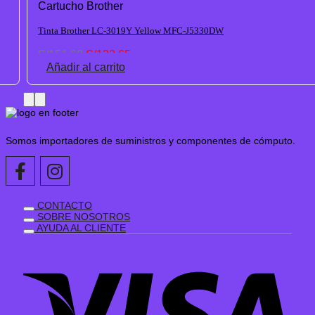
Cartucho Brother
Tinta Brother LC-3019Y Yellow MFC-J5330DW
El
El
S/
151.60
S/
132.65
precio
precio
Añadir al carrito
original
actual
era:
es:
S/151.60.
S/132.65.
Somos importadores de suministros y componentes de cómputo.
CONTACTO
SOBRE NOSOTROS
AYUDA AL CLIENTE