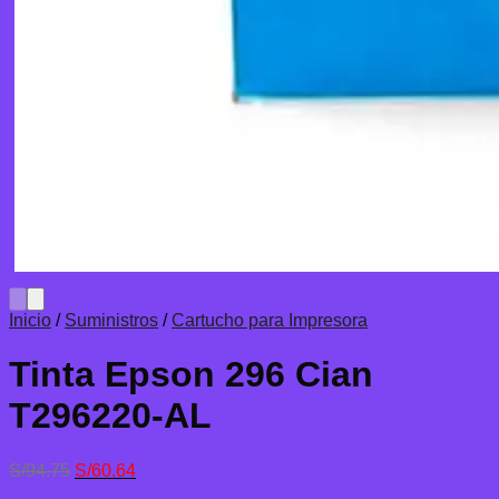
Inicio
/
Suministros
/
Cartucho para Impresora
Tinta Epson 296 Cian
T296220-AL
El
El
S/
94.75
S/
60.64
precio
precio