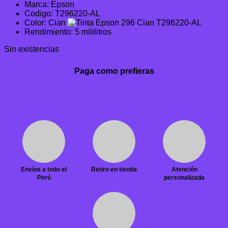
Marca: Epson
original
actual
Codigo: T296220-AL
era:
es:
Color: Cian
S/94.75.
S/60.64.
Rendimiento: 5 mililitros
Sin existencias
Paga como prefieras
Envíos a todo el
Retiro en tienda
Atención
Perú
personalizada