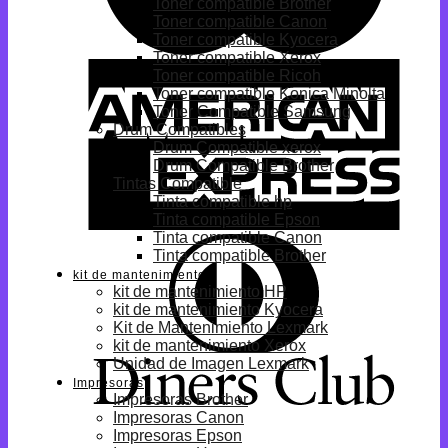
Toner compatible Brother
Toner compatible Canon
Toner compatible Kyocera
Toner compatible Xerox
Toner compatible Ricoh
Toner compatible Konica Minolta
Toner Compatible Samsung
Drum Compatibles
Drum Compatible xerox
Drum Compatible Brother
Tintas Compatible
Tinta compatible hp
Tinta compatible Epson
Tinta compatible Canon
Tinta compatible Brother
kit de mantenimiento
kit de mantenimiento HP
kit de mantenimiento Kyocera
Kit de Mantenimiento Lexmark
kit de mantenimiento Xerox
Unidad de Imagen Lexmark
Impresoras
Impresoras Brother
Impresoras Canon
Impresoras Epson