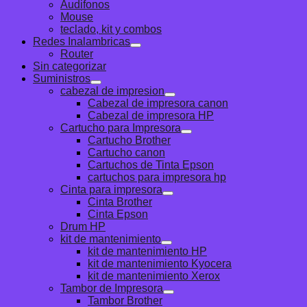
Audifonos
Mouse
teclado, kit y combos
Redes Inalambricas
Router
Sin categorizar
Suministros
cabezal de impresion
Cabezal de impresora canon
Cabezal de impresora HP
Cartucho para Impresora
Cartucho Brother
Cartucho canon
Cartuchos de Tinta Epson
cartuchos para impresora hp
Cinta para impresora
Cinta Brother
Cinta Epson
Drum HP
kit de mantenimiento
kit de mantenimiento HP
kit de mantenimiento Kyocera
kit de mantenimiento Xerox
Tambor de Impresora
Tambor Brother