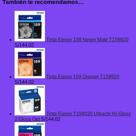
También te recomendamos…
Tinta Epson 159 Negro Mate T159820
S/
144.02
Tinta Epson 159 Orange T159920
S/
144.02
Tinta Epson T159020 Ultrachr Hi-Gloss
2 Gloss Opt
S/
144.02