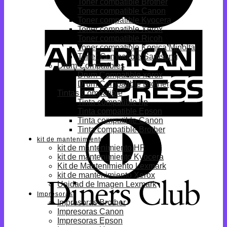
Toner compatible Brother
Toner compatible Canon
Toner compatible Kyocera
Toner compatible Xerox
Toner compatible Ricoh
Toner compatible Konica Minolta
Toner Compatible Samsung
Drum Compatibles
Drum Compatible xerox
Drum Compatible Brother
Tintas Compatible
Tinta compatible hp
Tinta compatible Epson
Tinta compatible Canon
Tinta compatible Brother
kit de mantenimiento
kit de mantenimiento HP
kit de mantenimiento Kyocera
Kit de Mantenimiento Lexmark
kit de mantenimiento Xerox
Unidad de Imagen Lexmark
Impresoras
Impresoras Brother
Impresoras Canon
Impresoras Epson