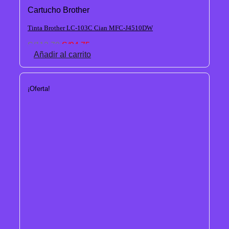
Cartucho Brother
Tinta Brother LC-103C Cian MFC-J4510DW
El
El
S/
113.70
S/
94.75
precio
precio
Añadir al carrito
original
actual
era:
es:
S/113.70.
S/94.75.
¡Oferta!