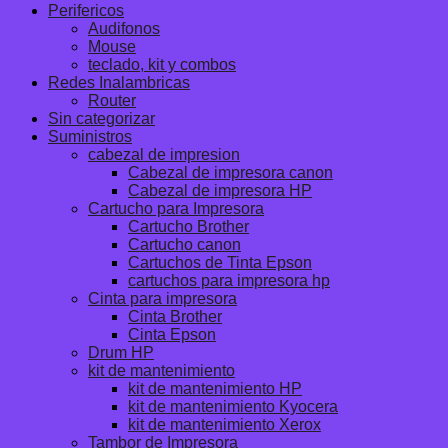
Perifericos
Audifonos
Mouse
teclado, kit y combos
Redes Inalambricas
Router
Sin categorizar
Suministros
cabezal de impresion
Cabezal de impresora canon
Cabezal de impresora HP
Cartucho para Impresora
Cartucho Brother
Cartucho canon
Cartuchos de Tinta Epson
cartuchos para impresora hp
Cinta para impresora
Cinta Brother
Cinta Epson
Drum HP
kit de mantenimiento
kit de mantenimiento HP
kit de mantenimiento Kyocera
kit de mantenimiento Xerox
Tambor de Impresora