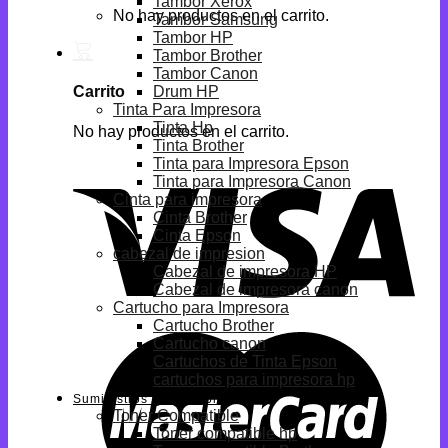
Tambor Xerox
No hay productos en el carrito.
Tambor Samsung
Tambor HP
Tambor Brother
Tambor Canon
Drum HP
Carrito
Tinta Para Impresora
Tinta Hp
No hay productos en el carrito.
Tinta Brother
Tinta para Impresora Epson
Tinta para Impresora Canon
Cinta para impresora
Cinta Brother
Cinta Epson
cabezal de impresion
Cabezal de impresora HP
Cabezal de impresora canon
Cartucho para Impresora
Cartucho Brother
Cartucho canon
Cartuchos de Tinta Epson
cartuchos para impresora hp
Suministros Compatibles
Toner Compatible
Toner compatible hp