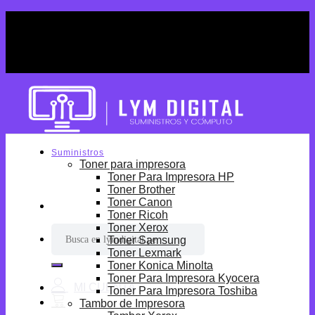
Skip
¡Por tiempo limitado! Envio Gratis desde
to
S/699.
content
¡Por tiempo limitado! Envio Gratis desde
S/699.
Suministros
Toner para impresora
Toner Para Impresora HP
Toner Brother
Toner Canon
Toner Ricoh
Toner Xerox
Buscar
Toner Samsung
por:
Toner Lexmark
Toner Konica Minolta
Toner Para Impresora Kyocera
Toner Para Impresora Toshiba
Tambor de Impresora