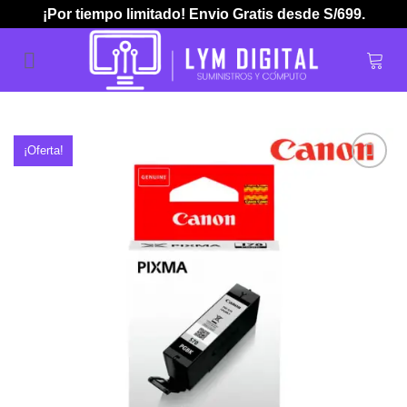
Skip
¡Por tiempo limitado! Envio Gratis desde S/699.
to
content
¡Oferta!
Añadir
a la
lista de
deseos