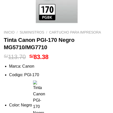
INICIO
/
SUMINISTROS
/
CARTUCHO PARA IMPRESORA
Tinta Canon PGI-170 Negro
MG5710/MG7710
El
El
113.70
83.38
S/
S/
precio
precio
Marca: Canon
original
actual
era:
es:
Codigo: PGI-170
S/113.70.
S/83.38.
Color: Negro