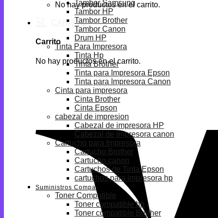
Tambor Samsung
No hay productos en el carrito.
Tambor HP
Tambor Brother
Tambor Canon
Drum HP
Carrito
Tinta Para Impresora
Tinta Hp
No hay productos en el carrito.
Tinta Brother
Tinta para Impresora Epson
Tinta para Impresora Canon
Cinta para impresora
Cinta Brother
Cinta Epson
cabezal de impresion
Cabezal de impresora HP
Cabezal de impresora canon
Cartucho para Impresora
Cartucho Brother
Cartucho canon
Cartuchos de Tinta Epson
cartuchos para impresora hp
Suministros Compatibles
Toner Compatible
Toner compatible hp
Toner compatible Brother