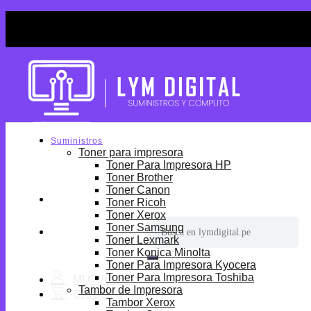
Skip
¡Por tiempo limitado! Envio Gratis desde S/699.
to
¡Por tiempo limitado! Envio Gratis desde S/699.
content
Suministros
Toner para impresora
Toner Para Impresora HP
Toner Brother
Toner Canon
Toner Ricoh
Toner Xerox
Buscar
Toner Samsung
por:
Toner Lexmark
Toner Konica Minolta
Toner Para Impresora Kyocera
Toner Para Impresora Toshiba
Tambor de Impresora
Tambor Xerox