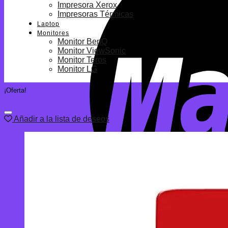
Impresora Xerox
Impresoras Térmicas
Laptop
Monitores
Monitor BenQ
Monitor ViewSonic
Monitor Teros
Monitor LG
¡Oferta!
Añadir a la lista de deseos