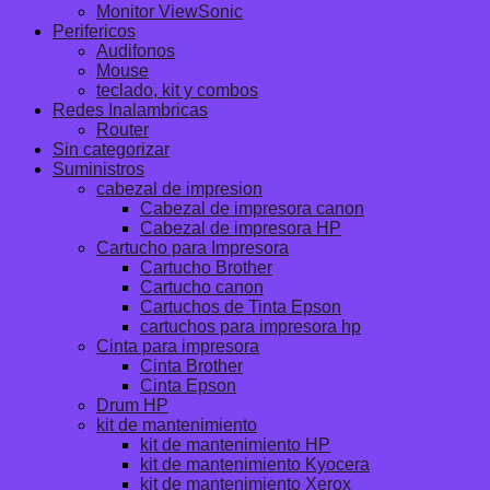
Monitor ViewSonic
Perifericos
Audifonos
Mouse
teclado, kit y combos
Redes Inalambricas
Router
Sin categorizar
Suministros
cabezal de impresion
Cabezal de impresora canon
Cabezal de impresora HP
Cartucho para Impresora
Cartucho Brother
Cartucho canon
Cartuchos de Tinta Epson
cartuchos para impresora hp
Cinta para impresora
Cinta Brother
Cinta Epson
Drum HP
kit de mantenimiento
kit de mantenimiento HP
kit de mantenimiento Kyocera
kit de mantenimiento Xerox