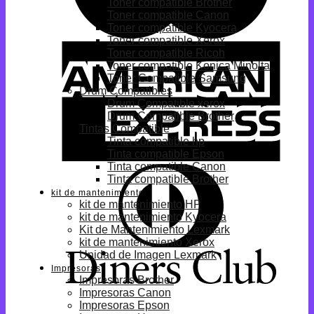
Toner compatible Brother
Toner compatible Canon
Toner compatible Kyocera
Toner compatible Xerox
Toner compatible Ricoh
Toner compatible Konica Minolta
Toner Compatible Samsung
Drum Compatibles
Drum Compatible xerox
Drum Compatible Brother
Tintas Compatible
Tinta compatible hp
Tinta compatible Epson
Tinta compatible Canon
Tinta compatible Brother
kit de mantenimiento
kit de mantenimiento HP
kit de mantenimiento Kyocera
Kit de Mantenimiento Lexmark
kit de mantenimiento Xerox
Unidad de Imagen Lexmark
Impresoras
Impresoras Brother
Impresoras Canon
Impresoras Epson