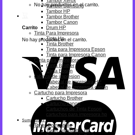
Tambor Xerox
No hay productos en el carrito.
Tambor Samsung
Tambor HP
Tambor Brother
Tambor Canon
Drum HP
Carrito
Tinta Para Impresora
Tinta Hp
No hay productos en el carrito.
Tinta Brother
Tinta para Impresora Epson
Tinta para Impresora Canon
Cinta para impresora
Cinta Brother
Cinta Epson
cabezal de impresion
Cabezal de impresora HP
Cabezal de impresora canon
Cartucho para Impresora
Cartucho Brother
Cartucho canon
Cartuchos de Tinta Epson
cartuchos para impresora hp
Suministros Compatibles
Toner Compatible
Toner compatible hp