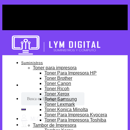
Skip
¡Por tiempo limitado! Envio Gratis desde
to
S/699.
content
¡Por tiempo limitado! Envio Gratis desde
S/699.
Suministros
Toner para impresora
Toner Para Impresora HP
Toner Brother
Toner Canon
Toner Ricoh
Toner Xerox
Buscar
Toner Samsung
por:
Toner Lexmark
Toner Konica Minolta
Toner Para Impresora Kyocera
Toner Para Impresora Toshiba
Tambor de Impresora