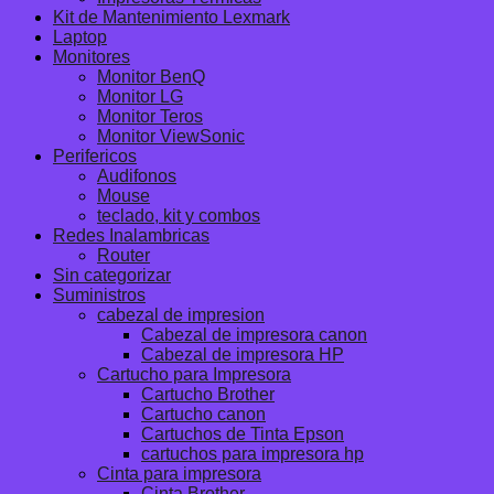
Kit de Mantenimiento Lexmark
Laptop
Monitores
Monitor BenQ
Monitor LG
Monitor Teros
Monitor ViewSonic
Perifericos
Audifonos
Mouse
teclado, kit y combos
Redes Inalambricas
Router
Sin categorizar
Suministros
cabezal de impresion
Cabezal de impresora canon
Cabezal de impresora HP
Cartucho para Impresora
Cartucho Brother
Cartucho canon
Cartuchos de Tinta Epson
cartuchos para impresora hp
Cinta para impresora
Cinta Brother