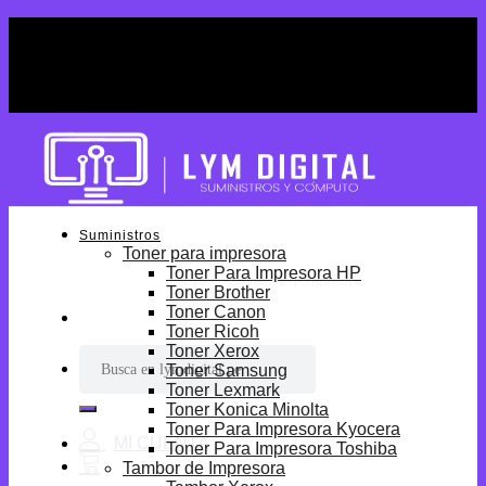
Skip
¡Por tiempo limitado! Envio Gratis desde
to
S/699.
content
¡Por tiempo limitado! Envio Gratis desde
S/699.
Suministros
Toner para impresora
Toner Para Impresora HP
Toner Brother
Toner Canon
Toner Ricoh
Toner Xerox
Buscar
Toner Samsung
por:
Toner Lexmark
Toner Konica Minolta
Toner Para Impresora Kyocera
Toner Para Impresora Toshiba
Tambor de Impresora