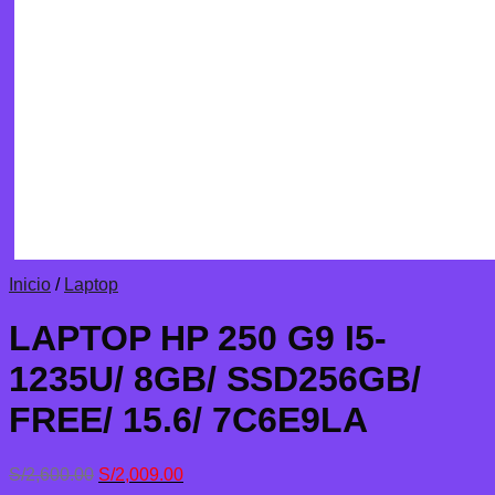
Inicio
/
Laptop
LAPTOP HP 250 G9 I5-
1235U/ 8GB/ SSD256GB/
FREE/ 15.6/ 7C6E9LA
El
El
S/
2,600.00
S/
2,009.00
precio
precio