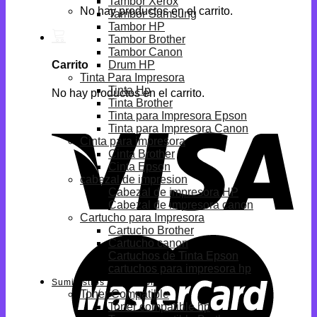
Tambor Xerox
No hay productos en el carrito.
Tambor Samsung
Tambor HP
Tambor Brother
Tambor Canon
Drum HP
Carrito
Tinta Para Impresora
Tinta Hp
No hay productos en el carrito.
Tinta Brother
Tinta para Impresora Epson
Tinta para Impresora Canon
Cinta para impresora
Cinta Brother
Cinta Epson
cabezal de impresion
Cabezal de impresora HP
Cabezal de impresora canon
Cartucho para Impresora
Cartucho Brother
Cartucho canon
Cartuchos de Tinta Epson
cartuchos para impresora hp
Suministros Compatibles
Toner Compatible
Toner compatible hp