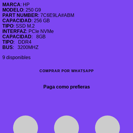
MARCA
: HP
original
actual
MODELO
: 250 G9
era:
es:
PART NUMBER
: 7C6E9LA#ABM
S/2,600.00.
S/2,009.00.
CAPACIDAD
: 256 GB
TIPO
: SSD M.2
INTERFAZ
: PCIe NVMe
CAPACIDAD
: 8GB
TIPO
: DDR4
BUS
: 3200MHZ
9 disponibles
COMPRAR POR WHATSAPP
Paga como prefieras