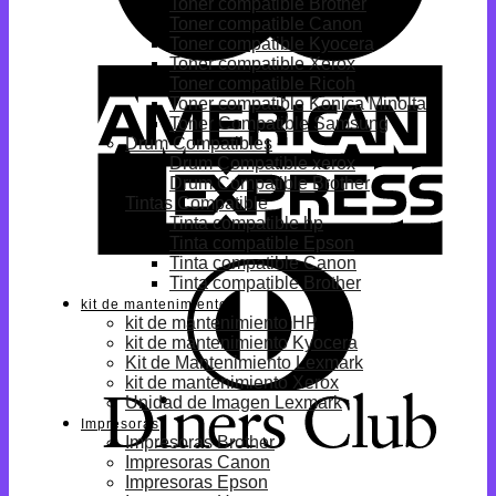
Toner compatible Brother
Toner compatible Canon
Toner compatible Kyocera
Toner compatible Xerox
Toner compatible Ricoh
Toner compatible Konica Minolta
Toner Compatible Samsung
Drum Compatibles
Drum Compatible xerox
Drum Compatible Brother
Tintas Compatible
Tinta compatible hp
Tinta compatible Epson
Tinta compatible Canon
Tinta compatible Brother
kit de mantenimiento
kit de mantenimiento HP
kit de mantenimiento Kyocera
Kit de Mantenimiento Lexmark
kit de mantenimiento Xerox
Unidad de Imagen Lexmark
Impresoras
Impresoras Brother
Impresoras Canon
Impresoras Epson