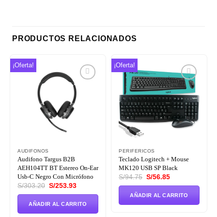
PRODUCTOS RELACIONADOS
¡Oferta!
¡Oferta!
Añadir
Añadir
a la
a la
lista de
lista de
deseos
deseos
AUDIFONOS
PERIFERICOS
Audifono Targus B2B
Teclado Logitech + Mouse
AEH104TT BT Estereo On-Ear
MK120 USB SP Black
El
El
Usb-C Negro Con Micrófono
S/
94.75
S/
56.85
precio
precio
El
El
S/
303.20
S/
253.93
original
actual
precio
precio
era:
es:
AÑADIR AL CARRITO
original
actual
S/94.75.
S/56.85.
era:
es:
AÑADIR AL CARRITO
S/303.20.
S/253.93.