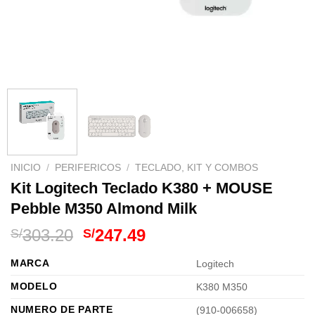
INICIO
/
PERIFERICOS
/
TECLADO, KIT Y COMBOS
Kit Logitech Teclado K380 + MOUSE
Pebble M350 Almond Milk
El
El
303.20
247.49
S/
S/
precio
precio
MARCA
Logitech
original
actual
era:
es:
MODELO
K380 M350
S/303.20.
S/247.49.
NUMERO DE PARTE
(910-006658)