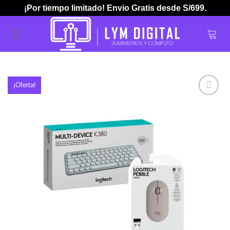
Skip
¡Por tiempo limitado! Envio Gratis desde S/699.
to
content
¡Oferta!
Añadir
a la
lista de
deseos