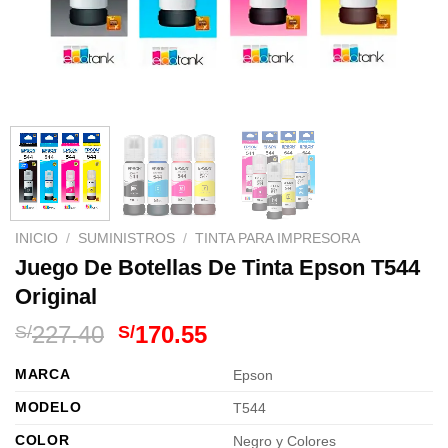
INICIO
/
SUMINISTROS
/
TINTA PARA IMPRESORA
Juego De Botellas De Tinta Epson T544
Original
El
El
227.40
170.55
S/
S/
precio
precio
MARCA
Epson
original
actual
era:
es:
MODELO
T544
S/227.40.
S/170.55.
COLOR
Negro y Colores