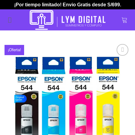
Skip
¡Por tiempo limitado! Envio Gratis desde S/699.
to
content
¡Oferta!
Añadir
a la
lista de
deseos