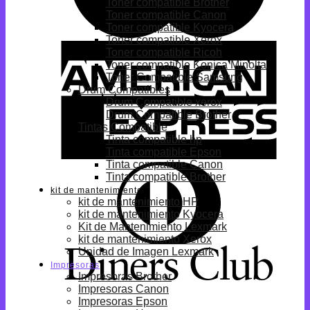
Toner compatible Brother
Toner compatible Canon
Toner compatible Kyocera
Toner compatible Xerox
Toner compatible Ricoh
Toner compatible Konica Minolta
Toner Compatible Samsung
Drum Compatibles
Drum Compatible xerox
Drum Compatible Brother
Tintas Compatible
Tinta compatible hp
Tinta compatible Epson
Tinta compatible Canon
Tinta compatible Brother
kit de mantenimiento
kit de mantenimiento HP
kit de mantenimiento Kyocera
Kit de Mantenimiento Lexmark
kit de mantenimiento Xerox
Unidad de Imagen Lexmark
Impresoras
Impresoras Brother
Impresoras Canon
Impresoras Epson