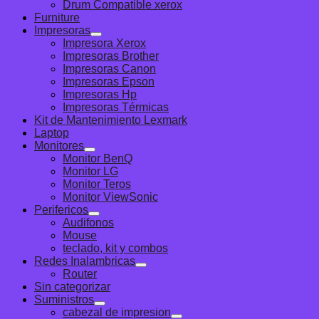
Drum Compatible xerox
Furniture
Impresoras
Impresora Xerox
Impresoras Brother
Impresoras Canon
Impresoras Epson
Impresoras Hp
Impresoras Térmicas
Kit de Mantenimiento Lexmark
Laptop
Monitores
Monitor BenQ
Monitor LG
Monitor Teros
Monitor ViewSonic
Perifericos
Audifonos
Mouse
teclado, kit y combos
Redes Inalambricas
Router
Sin categorizar
Suministros
cabezal de impresion