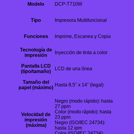
Modelo
DCP-T710W
Tipo
Impresora Multifuncional
Funciones
Imprime, Escanea y Copia
Tecnología de
Inyección de tinta a color
impresión
Pantalla LCD
LCD de una línea
(tipo/tamaño)
Tamaño del
Hasta 8,5" x 14" (legal)
papel (máximo)
Negro (modo rápido): hasta
27 ppm
Color (modo rápido): hasta
Velocidad de
23 ppm
impresión
Negro (ISO/IEC 24734):
(máxima)
hasta 12 ipm
Color (ISO/IEC 24734):