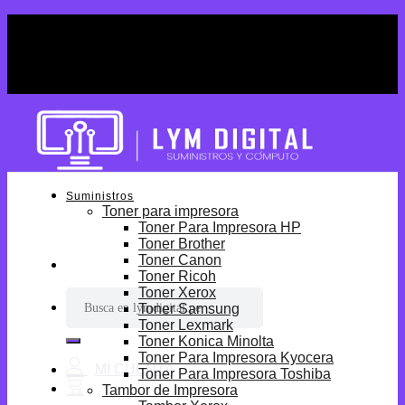
Skip
¡Por tiempo limitado! Envio Gratis desde
to
S/699.
content
¡Por tiempo limitado! Envio Gratis desde
S/699.
Suministros
Toner para impresora
Toner Para Impresora HP
Toner Brother
Toner Canon
Toner Ricoh
Toner Xerox
Buscar
Toner Samsung
por:
Toner Lexmark
Toner Konica Minolta
Toner Para Impresora Kyocera
Toner Para Impresora Toshiba
Tambor de Impresora