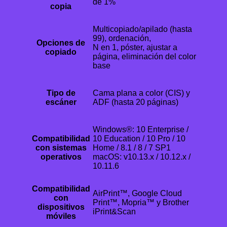
de 1%
copia
Multicopiado/apilado (hasta
99), ordenación,
Opciones de
N en 1, póster, ajustar a
copiado
página, eliminación del color
base
Tipo de
Cama plana a color (CIS) y
escáner
ADF (hasta 20 páginas)
Windows®: 10 Enterprise /
Compatibilidad
10 Education / 10 Pro / 10
con sistemas
Home / 8.1 / 8 / 7 SP1
operativos
macOS: v10.13.x / 10.12.x /
10.11.6
Compatibilidad
AirPrint™, Google Cloud
con
Print™, Mopria™ y Brother
dispositivos
iPrint&Scan
móviles