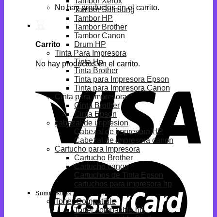
Tambor Xerox
No hay productos en el carrito.
Tambor Samsung
Tambor HP
Tambor Brother
Tambor Canon
Drum HP
Carrito
Tinta Para Impresora
Tinta Hp
No hay productos en el carrito.
Tinta Brother
Tinta para Impresora Epson
Tinta para Impresora Canon
Cinta para impresora
Cinta Brother
Cinta Epson
cabezal de impresion
Cabezal de impresora HP
Cabezal de impresora canon
Cartucho para Impresora
Cartucho Brother
Cartucho canon
Cartuchos de Tinta Epson
cartuchos para impresora hp
Suministros Compatibles
Toner Compatible
Toner compatible hp