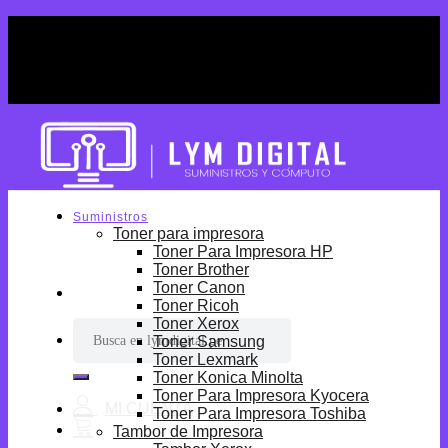
Skip
¡Por tiempo limitado! Envio Gratis desde
to
S/699.
content
¡Por tiempo limitado! Envio Gratis desde
S/699.
Suministros
Toner para impresora
Toner Para Impresora HP
Toner Brother
Toner Canon
Toner Ricoh
Toner Xerox
Buscar
Toner Samsung
por:
Toner Lexmark
Toner Konica Minolta
Toner Para Impresora Kyocera
Toner Para Impresora Toshiba
Tambor de Impresora