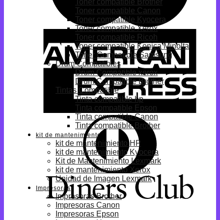
Toner compatible Brother
Toner compatible Canon
Toner compatible Kyocera
Toner compatible Xerox
Toner compatible Ricoh
Toner compatible Konica Minolta
Toner Compatible Samsung
Drum Compatibles
Drum Compatible xerox
Drum Compatible Brother
Tintas Compatible
Tinta compatible hp
Tinta compatible Epson
Tinta compatible Canon
Tinta compatible Brother
kit de mantenimiento
kit de mantenimiento HP
kit de mantenimiento Kyocera
Kit de Mantenimiento Lexmark
kit de mantenimiento Xerox
Unidad de Imagen Lexmark
Impresoras
Impresoras Brother
Impresoras Canon
Impresoras Epson