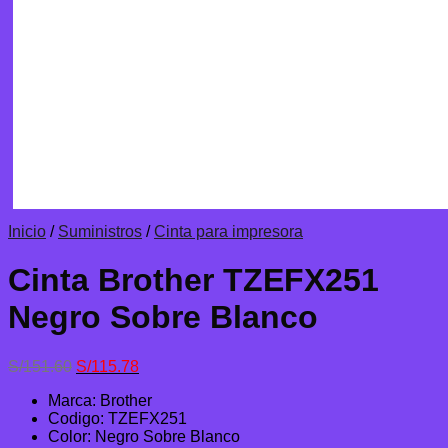
Inicio
/
Suministros
/
Cinta para impresora
Cinta Brother TZEFX251
Negro Sobre Blanco
El
El
S/
151.60
S/
115.78
precio
precio
Marca: Brother
original
actual
Codigo: TZEFX251
era:
es:
Color: Negro Sobre Blanco
S/151.60.
S/115.78.